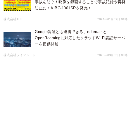
事故を防ぐ！映像を録画することで事故記録や再発
防止に！AIBC-1001SRを発売！
株式会社TCI
2024年01月09日 01時
Google認証とも連携できる、eduroamと
OpenRoamingに対応したクラウドWi-Fi認証サーバ
ーを提供開始
株式会社ライフシード
2023年03月03日 06時
【農機事故対策】バックカメラに人間検知機能を搭
載！AIのサポートで農作業トラクターの人身事故防
止！AGAI-0002(防水カメラモニターセット)を発売
株式会社TCI
2023年02月07日 01時
【全国取付対応】AIを搭載したカメラで農作業トラ
クターの人身事故を防ぐ！人間のみを検知して警報
する農機用 防水AIカメラ AGAI-0001を発売
株式会社TCI
2023年02月01日 01時