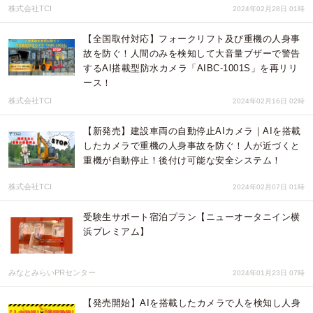
株式会社TCI
2024年02月28日 01時
【全国取付対応】フォークリフト及び重機の人身事
故を防ぐ！人間のみを検知して大音量ブザーで警告
するAI搭載型防水カメラ「AIBC-1001S」を再リリ
ース！
株式会社TCI
2024年02月16日 02時
【新発売】建設車両の自動停止AIカメラ｜AIを搭載
したカメラで重機の人身事故を防ぐ！人が近づくと
重機が自動停止！後付け可能な安全システム！
株式会社TCI
2024年02月07日 01時
受験生サポート宿泊プラン【ニューオータニイン横
浜プレミアム】
みなとみらいPRセンター
2024年01月23日 07時
【発売開始】AIを搭載したカメラで人を検知し人身