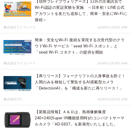
【信州ブレイブウォリアーズ】12月の主催試合で
Wi-Fi認証の実証実験を実施 ～日本初！LINE公式
アカウントを友だち追加して、簡単・安全にWi-Fiに
接続～
株式会社ライフシード
2024年11月29日 05時
簡単・安全なWi-Fi 接続を実現する次世代型のクラ
ウドWi-Fi サービス「seed Wi-Fi スポット」と
「seed Wi-Fi コネクト」の提供を開始
株式会社ライフシード
2024年11月19日 04時
【再リリース】フォークリフトの人身事故を防ぐ！
人間のみを検知して警告するAI搭載型カメラ
「DetectionAI」を「構成を新たに再リリース！」
株式会社TCI
2024年10月10日 01時
【新製品情報】Ａ＆Ｄは、熱画像解像度
240×240(Super IR機能使用時)のコンパクトサーマ
ルカメラ「AD-5637」を新発売いたしました。