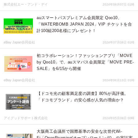
株式会社エー・アンド・デイ
2024年08月07日 01時
auスマートパスプレミアム会員限定 Qoo10、
「WATERBOMB JAPAN 2024」VIP チケットを合
計100組200名様にプレゼント！
eBay Japan合同会社
2024年07月08日 01時
初コラボレーション！ファッションアプリ「MOVE
by Qoo10」で、auスマパス会員限定「MOVE PRE-
SALE」を6/15から開催
eBay Japan合同会社
2024年06月13日 01時
【ドコモ光の顧客満足度の調査】80%が高評価。
「ドコモブランド」の安心感が人気の理由か？
アイグッドサポート株式会社
2024年05月08日 00時
大阪商工会議所で国際基準の安全な次世代Wi-
Fi「OpenRoaming(オープンローミング)」の実証実