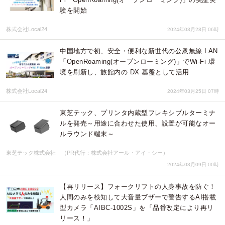
験を開始
株式会社Local24
2024年03月28日 06時
中国地方で初、安全・便利な新世代の公衆無線 LAN
「OpenRoaming(オープンローミング)」でWi-Fi 環
境を刷新し、旅館内の DX 基盤として活用
株式会社Local24
2024年03月25日 07時
東芝テック、プリンタ内蔵型フレキシブルターミナ
ルを発売～用途に合わせた使用、設置が可能なオー
ルラウンド端末～
東芝テック株式会社 （PR代行：株式会社アール・アイ・シー）
2024年03月09日 00時
【再リリース】フォークリフトの人身事故を防ぐ！
人間のみを検知して大音量ブザーで警告するAI搭載
型カメラ「AIBC-1002S」を「品番改定により再リ
リース！」