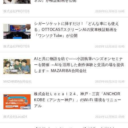
ネル』が検証動画を公開
株式会社PROTOS
2026年01月06日 04時
シガーソケットに挿すだけ！「どんな車にも使え
る」OTTOCASTスクリーンAIの実車検証動画を
『ワンソクTube』が公開
株式会社PROTOS
2025年12月26日 02時
AIと共に物語を紡ぐ——小説執筆ハンズオンセミナ
ーを開催 ～AIを活用した創作体験と交流の場を提供
します～ MAZARIBA合同会社
MAZARIBA合同会社
2025年05月24日 01時
株式会社Ｌｏｃａｌ２４、神戸・三宮「ANCHOR
KOBE（アンカー神戸）」のWi-Fi 環境をリニュー
アル
株式会社Local24
2024年12月06日 05時