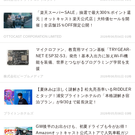
「楽天スーパーSALE」抽選で最大300％ポイント還
元｜オットキャスト楽天公式店｜大特価セールを開
催｜全店舗15％OFF限定公開！
OTTOCAST CORPORATION LIMITED
2026年06月04日 01時
マイクロファン、教育用マイコン基板「TRYGEAR-
NET ESP32-S3」発売！基本入出力に加えWi-Fi機
能を装備、世界とつながるプログラミング学習を支
援
株式会社ピープルメディア
2026年06月01日 01時
【夏休みは涼しく謎解き】松丸亮吾率いるRIDDLER
とタッグ！浦安ブライトンホテルの「本格謎解き宿
泊プラン」が9/30まで延長決定！
ブライトンホテルズ
2026年05月08日 03時
GW後半のお出かけも、初夏ドライブも今がお得！
Amazonオットキャスト公式ストアで人気車載ガジ