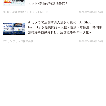
ェット2製品が特別価格に！
OTTOCAST CORPORATION LIMITED
2026年05月04日 00時
AIカメラで店舗前の人流を可視化「AI Shop
Insight」を提供開始～人数・性別・年齢層・時間帯
別推移を自動分析し、店舗戦略をデータ化～
JYJサンブリッジ株式会社
2026年04月28日 08時
東京・護国寺の演劇専用稽古場「ゴコクジスタジ
オ」の2階Bスタジオに、4月22日よりWi-Fiが開通！
演劇業界におけるデジタル化の潮流や、利用者ニー
ズに対応
株式会社デイ・ブレイク
2026年04月27日 07時
家族のコミュニケーションと日常サポートを1台に
集約 ファミリーハブデバイス「myFirst Frame
Clario」発売
myFirst Japan株式会社
2026年04月24日 11時