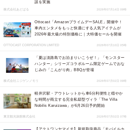
談を実施
株式会社あどばる
2026年07月14日 09時
Ottocast「AmazonプライムデーSALE」開催中！
車内エンタメをもっと快適にする人気アイテムが
2026年最大級の特別価格に｜大特価セールを開催
OTTOCAST CORPORATION LIMITED
2026年07月10日 05時
「夏は淡路島でお泊まりいこうぜ！」「モンスター
ハンター」シリーズコラボルーム限定ゲームでおな
じみの「こんがり肉」BBQが登場
株式会社ニジゲンノモリ
2026年07月02日 09時
軽井沢駅・アウトレットから車6分利便性と穏やか
な時間が両立する完全私邸型ヴィラ「The Villa
Nobilis Karuizawa」が6月26日予約開始
東京観光旅館株式会社
2026年07月02日 07時
【アクトワンヤマイチ】新規取扱商品「モバイルカ