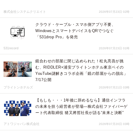
株式会社システムクリエイト
2026年07月23日 02時
クラウド・ケーブル・スマホ側アプリ不要、
WindowsとスマートデバイスをQRでつなぐ
「531drop Pro」を発売
531record
2026年07月23日 01時
鏡合わせの部屋に閉じ込められた！松丸亮吾が挑
む、RIDDLER×浦安ブライトンホテル東京ベイの
YouTube謎解きコラボ企画「鏡の部屋からの脱出」
7/17公開
ブライトンホテルズ
2026年07月21日 03時
【もしも・・・1年後に辞めるなら】通信インフラ
の未来を担う経営者が登場—株式会社ファイバーゲ
ート代表取締役 猪又將哲社長が語る“未来と決断”
アトワジャパン株式会社
2026年07月20日 03時