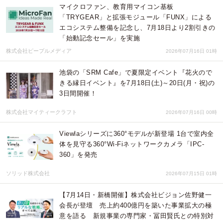
マイクロファン、教育用マイコン基板
「TRYGEAR」と拡張モジュール「FUNX」による
エコシステム整備を記念し、7月18日より2割引きの
「始動記念セール」を実施
株式会社ピープルメディア
2026年07月16日 01時
池袋の「SRM Cafe」で夏限定イベント『花火ので
きる縁日イベント』を7月18日(土)～20日(月・祝)の
3日間開催！
株式会社マイティークラフト
2026年07月16日 00時
Viewlaシリーズに360°モデルが新登場 1台で室内全
体を見守る360°Wi-Fiネットワークカメラ「IPC-
360」を発売
ソリッド株式会社
2026年07月15日 01時
【7月14日・新橋開催】株式会社ビジョン佐野健一
会長が登壇 売上約400億円を築いた事業拡大の極
意を語る 新規事業の専門家・冨田賢氏との特別対