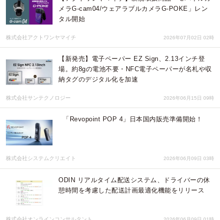
メラG-cam04/ウェアラブルカメラG-POKE」レン
タル開始
株式会社アクトワンヤマイチ
2026年07月02日 02時
【新発売】電子ペーパー EZ Sign、2.13インチ登
場。約8gの電池不要・NFC電子ペーパーが名札や収
納タグのデジタル化を加速
株式会社サンテクノロジー
2026年06月15日 09時
「Revopoint POP 4」日本国内販売準備開始！
株式会社システムクリエイト
2026年06月09日 03時
ODIN リアルタイム配送システム、ドライバーの休
憩時間を考慮した配送計画最適化機能をリリース
株式会社オンラインコンサルタント
2026年06月09日 01時