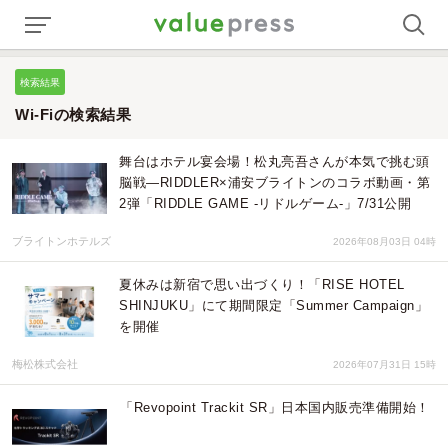
検索結果
Wi-Fiの検索結果
舞台はホテル宴会場！松丸亮吾さんが本気で挑む頭
脳戦—RIDDLER×浦安ブライトンのコラボ動画・第
2弾「RIDDLE GAME -リドルゲーム-」7/31公開
ブライトンホテルズ
2026年08月03日 04時
夏休みは新宿で思い出づくり！「RISE HOTEL
SHINJUKU」にて期間限定「Summer Campaign」
を開催
梅松株式会社
2026年07月31日 15時
「Revopoint Trackit SR」日本国内販売準備開始！