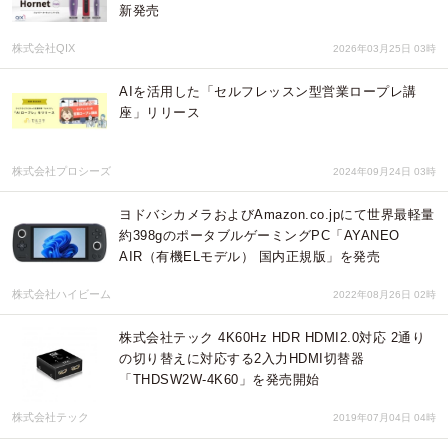
新発売
株式会社QIX
2026年03月25日 03時
AIを活用した「セルフレッスン型営業ロープレ講
座」リリース
株式会社プロシーズ
2024年09月24日 03時
ヨドバシカメラおよびAmazon.co.jpにて世界最軽量
約398gのポータブルゲーミングPC「AYANEO
AIR（有機ELモデル） 国内正規版」を発売
株式会社ハイビーム
2022年08月26日 02時
株式会社テック 4K60Hz HDR HDMI2.0対応 2通り
の切り替えに対応する2入力HDMI切替器
「THDSW2W-4K60」を発売開始
株式会社テック
2019年07月04日 04時