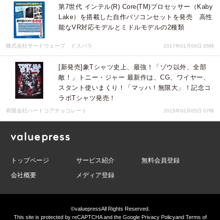
第7世代 インテル(R) Core(TM)プロセッサー（Kaby
Lake）を搭載した自作パソコンセットを発売 高性
能なVR対応モデルとミドルモデルの2種類
株式会社サードウェーブ ドスパラ
2017年01月06日 05時
[新発売]象Tシャツ史上、最強！「ゾウ以外、全部
敵！」トニー・ジャー 最新作は、CG、ワイヤー、
スタント使いまくり！「マッハ！無限大」！記念コ
ラボTシャツ発売！
有限会社ハードコアチョコレート
2015年02月05日 07時
トップページ
サービス紹介
無料会員登録
会社概要
メディア登録
©valuepress
All Rights Reserved.
This site is protected by reCAPTCHA and the Google
Privacy Policy
and
Terms of