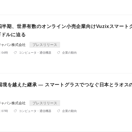
4四半期、世界有数のオンライン小売企業向けVuzixスマート
万ドルに迫る
ジャパン株式会社
プレスリリース
 04時
コンピュータ・通信機器
企業の動向
国境を越えた継承 — スマートグラスでつなぐ日本とラオス
ジャパン株式会社
プレスリリース
 07時
コンピュータ・通信機器
企業の動向