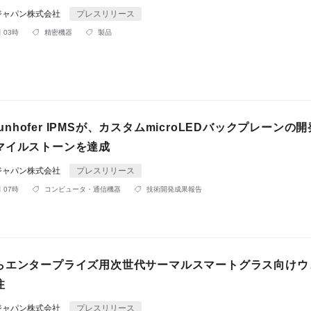
ジャパン株式会社
プレスリリース
 03時
精密機器
製品
raunhofer IPMSが、カスタムmicroLEDバックプレーンの
マイルストーンを達成
ジャパン株式会社
プレスリリース
 07時
コンピュータ・通信機器
技術開発成果報告
らエンタープライズ用次世代サーマルスマートグラス向けウ
注
ジャパン株式会社
プレスリリース