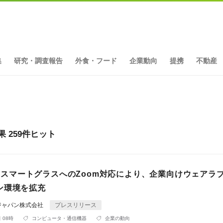
集
研究・調査報告
外食・フード
企業動向
提携
不動産
結果 259件ヒット
LX1スマートグラスへのZoom対応により、企業向けウェアラ
ン環境を拡充
ジャパン株式会社
プレスリリース
 08時
コンピュータ・通信機器
企業の動向