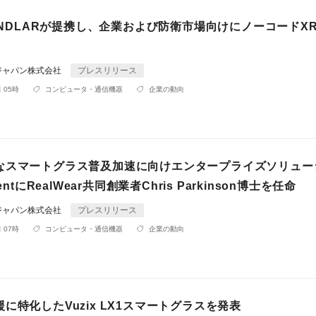
BUNDLARが提携し、企業および防衛市場向けにノーコードX
ジャパン株式会社
プレスリリース
 05時
コンピュータ・通信機器
企業の動向
なスマートグラス普及加速に向けエンタープライズソリュー
entにRealWear共同創業者Chris Parkinson博士を任命
ジャパン株式会社
プレスリリース
 07時
コンピュータ・通信機器
企業の動向
に特化したVuzix LX1スマートグラスを発表