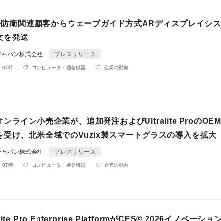
は大手防衛関連顧客からウェーブガイド方式ARディスプレイシ
文を発送
ジャパン株式会社
プレスリリース
 07時
コンピュータ・通信機器
企業の動向
ンライン小売企業が、追加発注およびUltralite ProのOE
を受け、北米全域でのVuzix製スマートグラスの導入を拡大
ジャパン株式会社
プレスリリース
 07時
コンピュータ・通信機器
企業の動向
ralite Pro Enterprise PlatformがCES® 2026イノベー