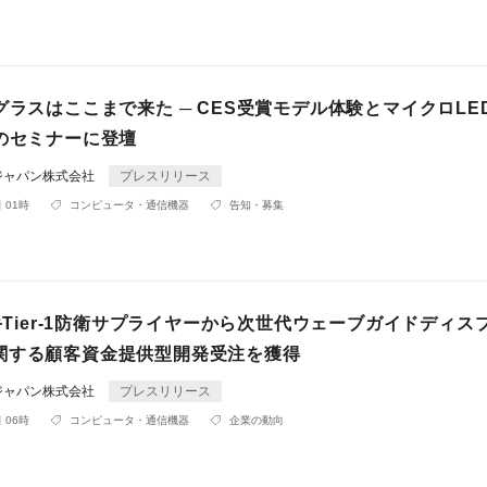
グラスはここまで来た ─ CES受賞モデル体験とマイクロLE
命のセミナーに登壇
ジャパン株式会社
プレスリリース
 01時
コンピュータ・通信機器
告知・募集
大手Tier-1防衛サプライヤーから次世代ウェーブガイドディス
関する顧客資金提供型開発受注を獲得
ジャパン株式会社
プレスリリース
 06時
コンピュータ・通信機器
企業の動向