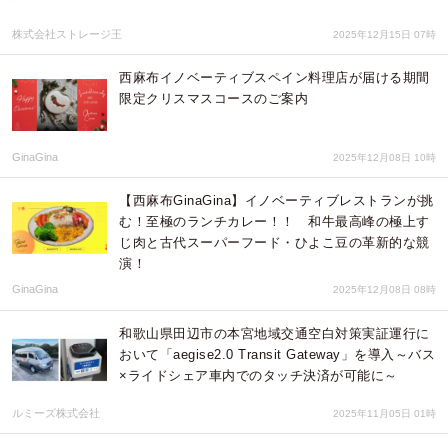
株式会社ストレージ王
2025年12月15日 07時
西麻布イノベーティブスペイン料理店が届ける期間
限定クリスマスコースのご案内
GinaGina
2025年12月08日 10時
【西麻布GinaGina】イノベーティブレストランが挑
む！至極のランチカレー！！ 和牛最高峰の極上す
じ肉と古代スーパーフード・ひよこ豆の革新的な競
演！
GinaGina
2025年12月08日 08時
和歌山県田辺市の本宮地域交通空白対策実証運行に
おいて「aegise2.0 Transit Gateway」を導入～バス
×ライドシェア車内でのタッチ決済が可能に～
ルミーズ株式会社
2025年11月05日 01時