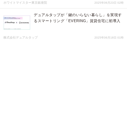
ホワイトマイスター東京銀座院
2025年06月23日 02時
デュアルタップが「鍵のいらない暮らし」を実現す
るスマートリング「EVERING」賃貸住宅に初導入
株式会社デュアルタップ
2025年06月18日 01時
「奨学金バンク」、オンラインでの寄付受付を開始
～個人・企業からの寄付を通じて、さらなる奨学金
返還支援を促進～
株式会社アクティブ アンド カンパニー
2025年05月13日 08時
バリュークリエーションが提供する不動産解体DXプ
ラットフォームにDGFTのマルチ決済サービスを実
装
株式会社DGフィナンシャルテクノロジー
2025年04月09日 06時
代表取締役社長 兼 CEO 就任のお知らせ（2025年2
月27日付）