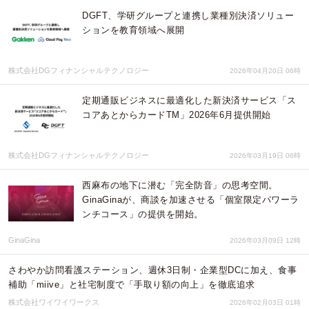
DGFT、学研グループと連携し業種別決済ソリュー
ションを教育領域へ展開
株式会社DGフィナンシャルテクノロジー
2026年04月20日 06時
定期通販ビジネスに最適化した新決済サービス「ス
コアあとからカードTM」2026年6月提供開始
株式会社DGフィナンシャルテクノロジー
2026年03月19日 06時
西麻布の地下に潜む「完全防音」の思考空間。
GinaGinaが、商談を加速させる「個室限定パワーラ
ンチコース」の提供を開始。
GinaGina
2026年03月09日 12時
さわやか訪問看護ステーション、週休3日制・企業型DCに加え、食事
補助「miive」と社宅制度で「手取り額の向上」を徹底追求
株式会社ワイワイワークス
2026年02月03日 01時