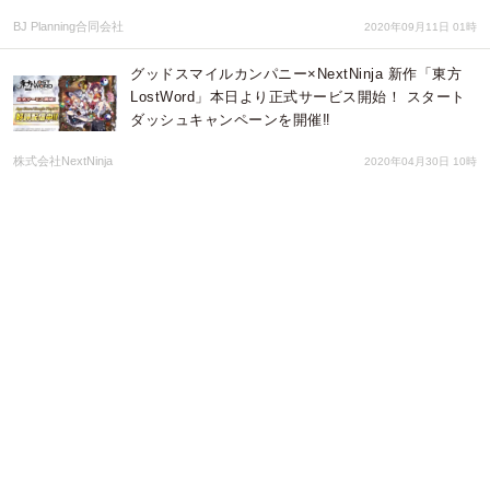
BJ Planning合同会社
2020年09月11日 01時
グッドスマイルカンパニー×NextNinja 新作「東方
LostWord」本日より正式サービス開始！ スタート
ダッシュキャンペーンを開催‼
株式会社NextNinja
2020年04月30日 10時
ユニリタ、アドビのマーケティングオートメーショ
ンソリューション「Marketo Engage」向けに、デ
ータ連携機能の提供開始
株式会社ユニリタ
2020年04月28日 02時
テレワークに確実な情報漏洩対策を！ 「Ivantiデバ
イスコントロール」最新版Ver5.1 Update4を提供開
始
株式会社アイユート
2020年04月23日 01時
迫力の大画面を自宅で楽しめる！DVDプロジェクタ