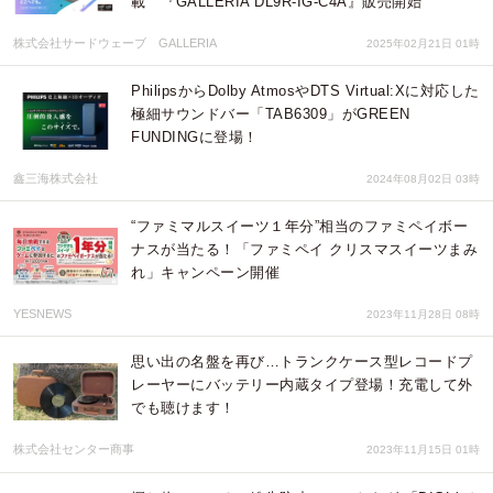
載 『GALLERIA DL9R-IG-C4A』販売開始
株式会社サードウェーブ GALLERIA
2025年02月21日 01時
PhilipsからDolby AtmosやDTS Virtual:Xに対応した
極細サウンドバー「TAB6309」がGREEN
FUNDINGに登場！
鑫三海株式会社
2024年08月02日 03時
“ファミマルスイーツ１年分”相当のファミペイボー
ナスが当たる！「ファミペイ クリスマスイーツまみ
れ」キャンペーン開催
YESNEWS
2023年11月28日 08時
思い出の名盤を再び…トランクケース型レコードプ
レーヤーにバッテリー内蔵タイプ登場！充電して外
でも聴けます！
株式会社センター商事
2023年11月15日 01時