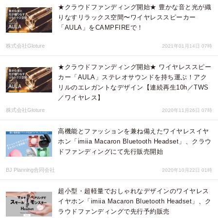
★クラウドファンディング開始★ 豊かな音と光が織
りなすリラックス空間〜ワイヤレススピーカー
「AULA」をCAMPFIREで！
株式会社Gloture
2021年01月14日 07時
★クラウドファンディング開始★ ワイヤレススピー
カー「AULA」ステレオサウンドを持ち運ぶ！アク
リルのエレガントなデザイン【連続再生10h／TWS
／ワイヤレス】
株式会社Gloture
2020年11月26日 07時
高機能とファッションを兼ね備えたワイヤレスイヤ
ホン「imiia Macaron Bluetooth Headset」、クラウ
ドファンディングにて先行販売開始
BJ Planning合同会社
2020年10月22日 01時
超小型・超軽量でおしゃれなデザインのワイヤレス
イヤホン「imiia Macaron Bluetooth Headset」、ク
ラウドファンディングで先行予約販売