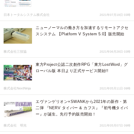
日本トータルシステム株式会社
2021年07月19日 03時
ニューノーマルの働き方を加速するリモートアクセ
スシステム 【Platform V System 5.0】販売開始
株式会社三技協
2021年06月28日 03時
東方Project公認二次創作RPG「東方LostWord」グ
ローバル版 本日より正式サービス開始!!
株式会社NextNinja
2021年05月11日 09時
エヴァンゲリオン×SWANKから2021年の新作・第
二弾 『NERV タイバー & カフス』『初号機タイバ
ー』が誕生。先行予約販売開始！
株式会社 明光
2021年05月07日 09時