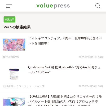
検索結果
Ver.5の検索結果
『オトギフロンティア』8周年！豪華8周年記念イベ
ントを開催中！
株式会社KMS
2025年09月01日 03時
Qualcomm SoC搭載Bluetooth5.4対応Audioモジュ
ール "i1581e-s"
有限会社ヒミコ・ソリューションズ
2025年04月30日 06時
【GALLERIA】AI性能を携えたクリエイター向けモ
バイルノート登場最新のAI PC向けプロセッサ搭