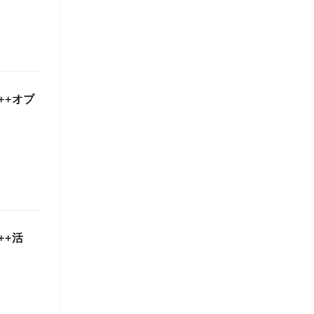
++オブ
++活