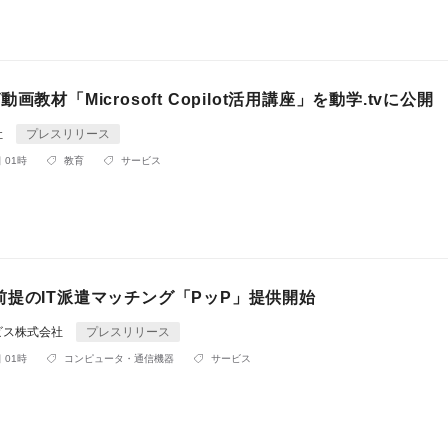
画教材「Microsoft Copilot活用講座」を動学.tvに公開
社
プレスリリース
 01時
教育
サービス
前提のIT派遣マッチング「PッP」提供開始
ビス株式会社
プレスリリース
 01時
コンピュータ・通信機器
サービス