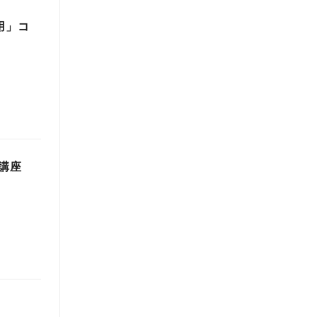
用」コ
修講座