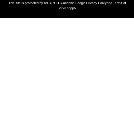
This site is protected by reCAPTCHA and the Google
Privacy Policy
and
Terms of
Service
apply.