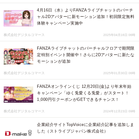
4月16日（水）よりFANZAライブチャットのバーチ
ャル2Dアバターに新モーション追加！初回限定無料
体験キャンペーン実施中
株式会社デジタルコマース
2025年04月16日 06時
FANZAライブチャットのバーチャルフロアで期間限
定特別イベント開催中！さらに2Dアバターに新たな
モーションが追加
株式会社デジタルコマース
2025年01月30日 06時
FANZAオンラインくじ 12月20日(金)より年末年始
キャンペーン「ゆく兎愛くる兎愛」がスタート！
1,000円引クーポンがGETできるチャンス！
株式会社デジタルコマース
2024年12月23日 09時
企業紹介サイトTopVoiceに企業紹介記事を追加しま
した（ストライプジャパン株式会社）