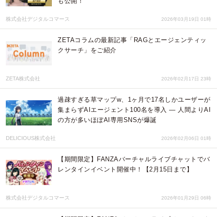
も公開！
株式会社デジタルコマース
2026年03月19日 01時
ZETAコラムの最新記事「RAGとエージェンティッ
クサーチ」をご紹介
ZETA株式会社
2026年02月17日 23時
過疎すぎる草マップw、1ヶ月で17名しかユーザーが
集まらずAIエージェント100名を導入 ― 人間よりAI
の方が多いほぼAI専用SNSが爆誕
DELICIOUS株式会社
2026年02月06日 01時
【期間限定】FANZAバーチャルライブチャットでバ
レンタインイベント開催中！【2月15日まで】
株式会社デジタルコマース
2026年01月29日 06時