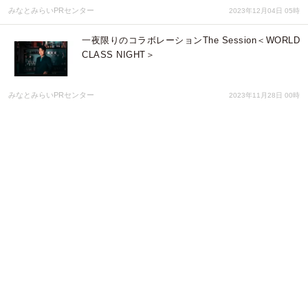
みなとみらいPRセンター
2023年12月04日 05時
一夜限りのコラボレーションThe Session＜WORLD
CLASS NIGHT＞
みなとみらいPRセンター
2023年11月28日 00時
一夜限りのコラボレーション The Session –
November –
みなとみらいPRセンター
2023年10月30日 07時
10/27 ザ・カハラ横浜 総支配人・阿部が振る舞うオ
リジナルカクテル
みなとみらいPRセンター
2023年10月16日 07時
秋高し優雅な饗宴〈The Session〉-October 2023-