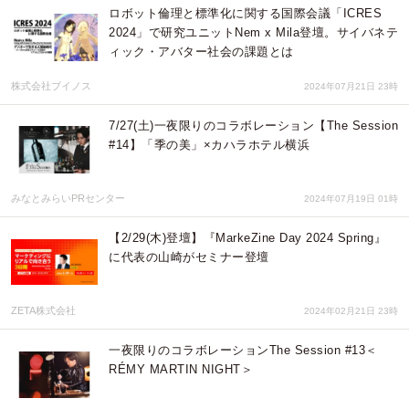
ロボット倫理と標準化に関する国際会議「ICRES
2024」で研究ユニットNem x Mila登壇。サイバネテ
ィック・アバター社会の課題とは
株式会社ブイノス
2024年07月21日 23時
7/27(土)一夜限りのコラボレーション【The Session
#14】「季の美」×カハラホテル横浜
みなとみらいPRセンター
2024年07月19日 01時
【2/29(木)登壇】『MarkeZine Day 2024 Spring』
に代表の山崎がセミナー登壇
ZETA株式会社
2024年02月21日 23時
一夜限りのコラボレーションThe Session #13＜
RÉMY MARTIN NIGHT＞