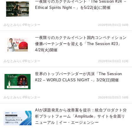
一夜限りのカクテルイベント「The Session #24 －
Ethical Spirits Night－」を5/22(金)に開催
みなとみらいPRセンター
2026年05月01日 04時
一夜限りのカクテルイベント国内コンペティション
優勝バーテンダーを迎える「The Session #23」
4/28(火)開催
みなとみらいPRセンター
2026年04月03日 01時
世界のトップバーテンダーが共演「The Session
#22 – WORLD CLASS NIGHT -」3/29(日)開催
みなとみらいPRセンター
2026年03月05日 04時
AIが課題発見から改善案を提示：統合プロダクト分
析プラットフォーム「Amplitude」サイトを全面リ
ニューアル｜イー・エージェンシー