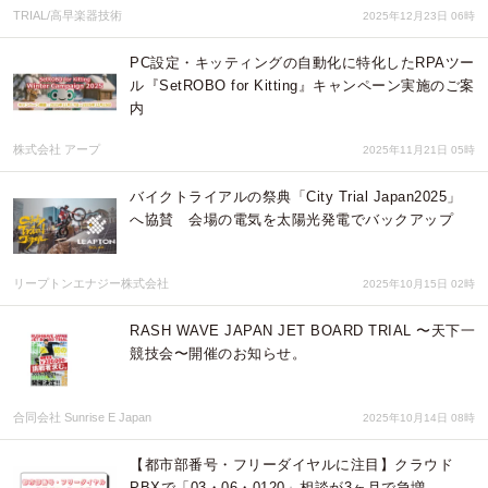
TRIAL/高早楽器技術
2025年12月23日 06時
PC設定・キッティングの自動化に特化したRPAツー
ル『SetROBO for Kitting』キャンペーン実施のご案
内
株式会社 アープ
2025年11月21日 05時
バイクトライアルの祭典「City Trial Japan2025」
へ協賛 会場の電気を太陽光発電でバックアップ
リープトンエナジー株式会社
2025年10月15日 02時
RASH WAVE JAPAN JET BOARD TRIAL 〜天下一
競技会〜開催のお知らせ。
合同会社 Sunrise E Japan
2025年10月14日 08時
【都市部番号・フリーダイヤルに注目】クラウド
PBXで「03・06・0120」相談が3ヶ月で急増