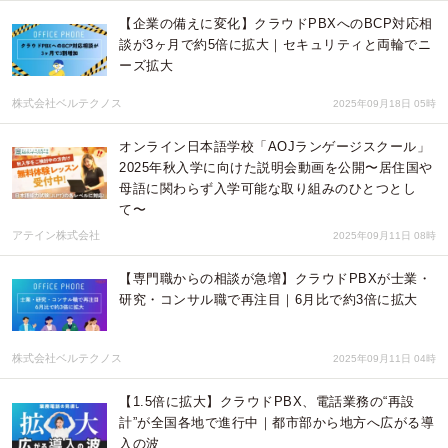
【企業の備えに変化】クラウドPBXへのBCP対応相
談が3ヶ月で約5倍に拡大｜セキュリティと両輪でニ
ーズ拡大
株式会社ベルテクノス
2025年09月18日 05時
オンライン日本語学校「AOJランゲージスクール」
2025年秋入学に向けた説明会動画を公開〜居住国や
母語に関わらず入学可能な取り組みのひとつとし
て〜
アテイン株式会社
2025年09月11日 08時
【専門職からの相談が急増】クラウドPBXが士業・
研究・コンサル職で再注目｜6月比で約3倍に拡大
株式会社ベルテクノス
2025年09月11日 04時
【1.5倍に拡大】クラウドPBX、電話業務の“再設
計”が全国各地で進行中｜都市部から地方へ広がる導
入の波