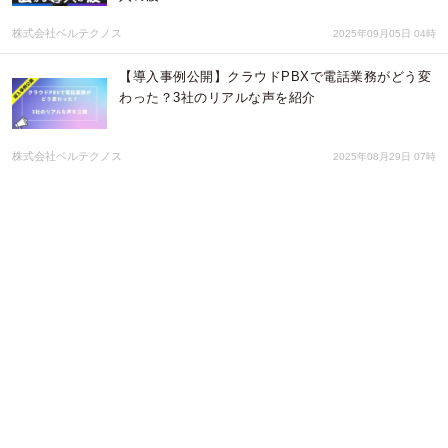
株式会社ベルテクノス
2025年09月05日 04時
【導入事例公開】クラウドPBXで電話業務がどう変
わった？3社のリアルな声を紹介
株式会社ベルテクノス
2025年08月29日 07時
LOOP CHANGER
TRIAL/高早楽器技術
2025年08月27日 01時
9月14日開催の日本語能力試験(JLPT)レベル別無料
体験レッスン受付開始オンライン日本語学校「AOJ
ランゲージスクール」
アテイン株式会社
2025年08月26日 04時
【ISDN終了】企業の“電話見直し”ニーズ高まる｜ク