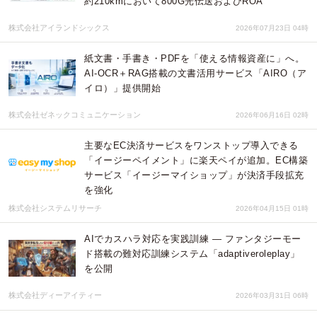
約210kmにおいて800G光伝送およびROA
株式会社アイランドシックス
2026年07月23日 04時
紙文書・手書き・PDFを「使える情報資産に」へ。
AI-OCR＋RAG搭載の文書活用サービス「AIRO（ア
イロ）」提供開始
株式会社ゼネックコミュニケーション
2026年06月16日 02時
主要なEC決済サービスをワンストップ導入できる
「イージーペイメント」に楽天ペイが追加。EC構築
サービス「イージーマイショップ」が決済手段拡充
を強化
株式会社システムリサーチ
2026年04月15日 01時
AIでカスハラ対応を実践訓練 — ファンタジーモー
ド搭載の難対応訓練システム「adaptiveroleplay」
を公開
株式会社ディーアイティー
2026年03月31日 06時