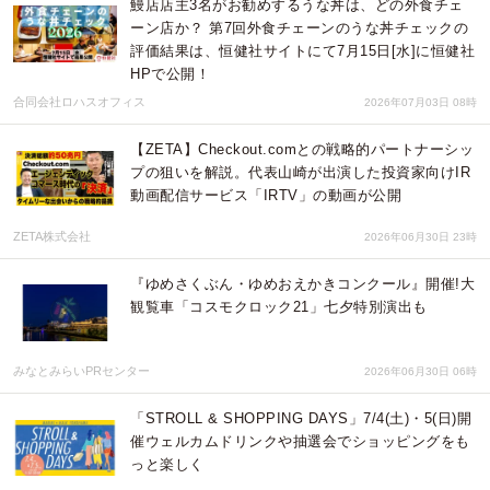
鰻店店主3名がお勧めするうな丼は、どの外食チェ
ーン店か？ 第7回外食チェーンのうな丼チェックの
評価結果は、恒健社サイトにて7月15日[水]に恒健社
HPで公開！
合同会社ロハスオフィス
2026年07月03日 08時
【ZETA】Checkout.comとの戦略的パートナーシッ
プの狙いを解説。代表山崎が出演した投資家向けIR
動画配信サービス「IRTV」の動画が公開
ZETA株式会社
2026年06月30日 23時
『ゆめさくぶん・ゆめおえかきコンクール』開催!大
観覧車「コスモクロック21」七夕特別演出も
みなとみらいPRセンター
2026年06月30日 06時
「STROLL & SHOPPING DAYS」7/4(土)・5(日)開
催ウェルカムドリンクや抽選会でショッピングをも
っと楽しく