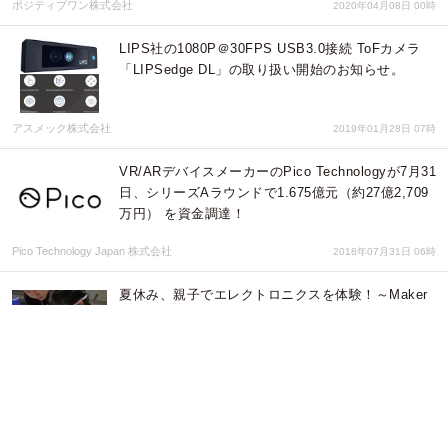
ポジティブワン株式会社
2020年04月08日 00時
LIPS社の1080P＠30FPS USB3.0接続 ToFカメラ
「LIPSedge DL」の取り扱い開始のお知らせ。
アスメック株式会社
2019年01月28日 07時
VR/ARデバイスメーカーのPico Technologyが7月31
日、シリーズAラウンドで1.675億元（約27億2,709
万円） を資金調達！
Pico Technology Japan 株式会社
2018年07月31日 06時
夏休み、親子でエレクトロニクスを体験！～Maker
Faireでハンダづけ、ロボットプログラミング、モノ
づくりストーリーなど『見て・体験して・楽しも
う！』～
株式会社マクニカ
2017年07月26日 03時
店内動線分析ツールMoptar Ver.2が都内大手専門店
で稼働開始。日立エルジーデータストレージの3D