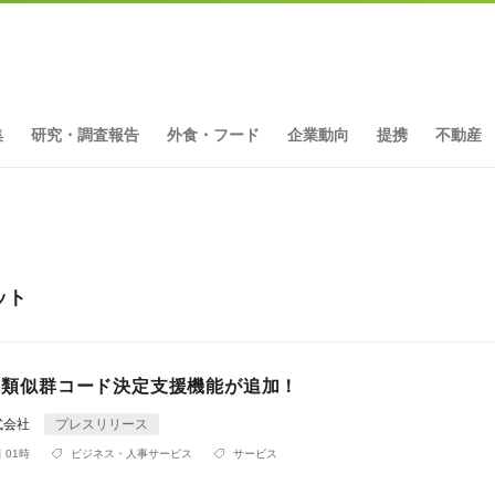
集
研究・調査報告
外食・フード
企業動向
提携
不動産
ット
oに類似群コード決定支援機能が追加！
式会社
プレスリリース
 01時
ビジネス・人事サービス
サービス