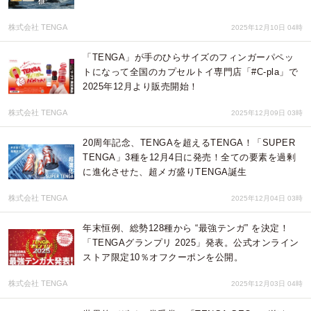
株式会社 TENGA
2025年12月10日 04時
「TENGA」が手のひらサイズのフィンガーパペッ
トになって全国のカプセルトイ専門店「#C-pla」で
2025年12月より販売開始！
株式会社 TENGA
2025年12月09日 03時
20周年記念、TENGAを超えるTENGA！「SUPER
TENGA」3種を12月4日に発売！全ての要素を過剰
に進化させた、超メガ盛りTENGA誕生
株式会社 TENGA
2025年12月04日 03時
年末恒例、総勢128種から “最強テンガ” を決定！
「TENGAグランプリ 2025」発表。公式オンライン
ストア限定10％オフクーポンを公開。
株式会社 TENGA
2025年12月03日 04時