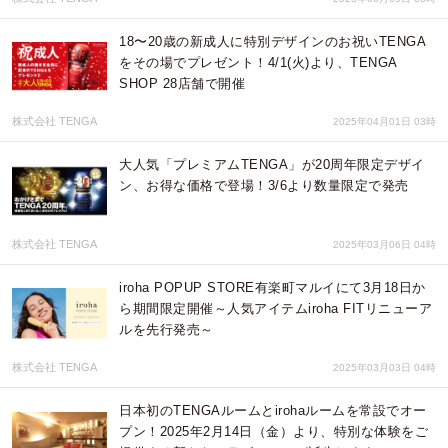
18〜20歳の新成人に特別デザインのお祝いTENGA
をその場でプレゼント！4/1(火)より、TENGA
SHOP 28店舗で開催
株式会社 TENGA
2025年04月01日 03時
大人気「プレミアムTENGA」が20周年限定デザイ
ン、お得な価格で登場！3/6より数量限定で発売
株式会社 TENGA
2025年03月06日 04時
iroha POPUP STORE有楽町マルイにて3月18日か
ら期間限定開催～人気アイテムiroha FITリニューア
ルを先行発売～
株式会社 TENGA
2025年03月03日 04時
日本初のTENGAルームとirohaルームを常設でオー
プン！2025年2月14日（金）より、特別な体験をご