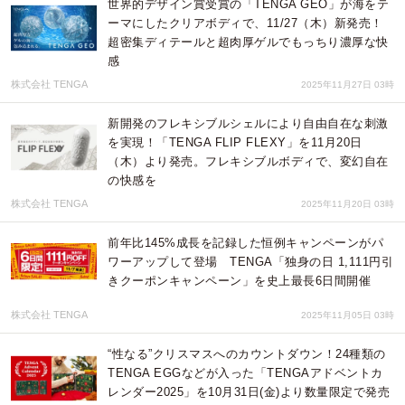
世界的デザイン賞受賞の「TENGA GEO」が海をテ
ーマにしたクリアボディで、11/27（木）新発売！
超密集ディテールと超肉厚ゲルでもっちり濃厚な快
感
株式会社 TENGA
2025年11月27日 03時
新開発のフレキシブルシェルにより自由自在な刺激
を実現！「TENGA FLIP FLEXY」を11月20日
（木）より発売。フレキシブルボディで、変幻自在
の快感を
株式会社 TENGA
2025年11月20日 03時
前年比145%成長を記録した恒例キャンペーンがパ
ワーアップして登場 TENGA「独身の日 1,111円引
きクーポンキャンペーン」を史上最長6日間開催
株式会社 TENGA
2025年11月05日 03時
“性なる”クリスマスへのカウントダウン！24種類の
TENGA EGGなどが⼊った「TENGAアドベントカ
レンダー2025」を10⽉31日(金)より数量限定で発売