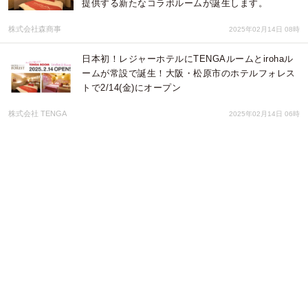
提供する新たなコラボルームが誕生します。
株式会社森商事
2025年02月14日 08時
日本初！レジャーホテルにTENGAルームとirohaル
ームが常設で誕生！大阪・松原市のホテルフォレス
トで2/14(金)にオープン
株式会社 TENGA
2025年02月14日 06時
“最強テンガ”に輝いた「SPINNERシリーズ」から新
発売ゲル使用量約140%の大ぶりな「TENGA
SPINNER デラックス」が登場！
株式会社 TENGA
2025年01月24日 03時
TENGA20周年 第1弾！振動刺激で快感をさらに引
き出すTENGAカップバイブレーターを1/15（水）
に発売変身ヒーローが出演するプロモーションビデ
オを公開
株式会社 TENGA
2025年01月15日 03時