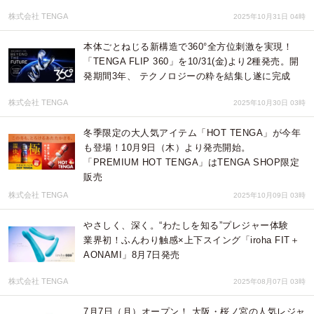
株式会社 TENGA
2025年10月31日 04時
本体ごとねじる新構造で360°全⽅位刺激を実現！
「TENGA FLIP 360」を10/31(⾦)より2種発売。開
発期間3年、 テクノロジーの粋を結集し遂に完成
株式会社 TENGA
2025年10月30日 03時
冬季限定の大人気アイテム「HOT TENGA」が今年
も登場！10月9日（木）より発売開始。
「PREMIUM HOT TENGA」はTENGA SHOP限定
販売
株式会社 TENGA
2025年10月09日 03時
やさしく、深く。“わたしを知る”プレジャー体験
業界初！ふんわり触感×上下スイング「iroha FIT＋
AONAMI」8月7日発売
株式会社 TENGA
2025年08月07日 03時
7月7日（月）オープン！ 大阪・桜ノ宮の人気レジャ