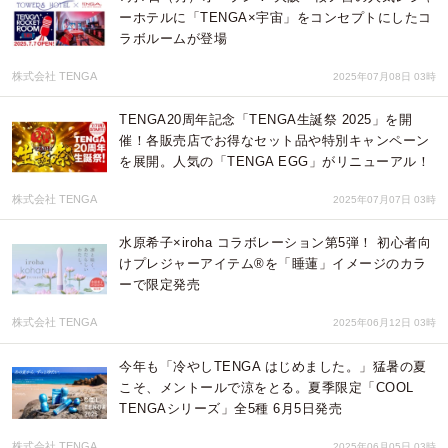
ーホテルに「TENGA×宇宙」をコンセプトにしたコ
ラボルームが登場
株式会社 TENGA
2025年07月08日 03時
TENGA20周年記念「TENGA生誕祭 2025」を開
催！各販売店でお得なセット品や特別キャンペーン
を展開。人気の「TENGA EGG」がリニューアル！
株式会社 TENGA
2025年07月07日 03時
水原希子×iroha コラボレーション第5弾！ 初心者向
けプレジャーアイテム®を「睡蓮」イメージのカラ
ーで限定発売
株式会社 TENGA
2025年06月12日 03時
今年も「冷やしTENGA はじめました。」猛暑の夏
こそ、メントールで涼をとる。夏季限定「COOL
TENGAシリーズ」全5種 6月5日発売
株式会社 TENGA
2025年06月05日 03時