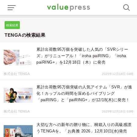
検索結果
TENGAの検索結果
累計出荷数95万個を突破した人気の「SVRシリー
ズ」がリニューアル！「iroha paiRING」「iroha
paiRING+」を12月18日（木）に発売
株式会社 TENGA
2025年12月18日 04時
累計出荷数95万個突破の⼈気アイテム「SVR」が進
化！カップルの時間を深めるバイブリング
「paiRING」と「paiRING+」が12/18(木)に発売！
株式会社 TENGA
2025年12月18日 03時
大切な方への新年の贈り物に、桐箱入りの高級感漂
うTENGAを。「お典雅 2026」12月10日(水)発売