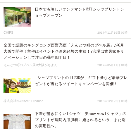
日本でも珍しいオンデマンド型Tシャツプリントシ
ョップオープン
CHIPS
2017年11月16日 07時
全国で話題のキングコング西野亮廣「えんとつ町のプペル展」が6月
大阪で開催！主催はイベント企画未経験の主婦！?会場は古民家をリ
ノベーションして注目の蒲生四丁目！
えんとつ町のプペル展in大阪がもよん
2017年05月11日 01時
TシャツプリントのT1200が、ギフト券など豪華プレ
ゼントが当たるツイートキャンペーンを開催！
株式会社NONAME Produce
2015年12月25日 06時
下着が響きにくいTシャツ「美new vewTシャツ」の
プリントが病院内用肌着に施されるという、また別
の実用性へ。