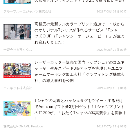
の店舗とオンラインストアで8/2より取り扱い開始♪
ブルーブルーエジャパン株式会社
2023年08月02日 05時
高精度の最新フルカラープリント追加で、１枚から
のオリジナルTシャツが作れるサービス『Tシャ
ツ.CO.JP（Tシャツシーオージェーピー）』が生ま
れ変わりました！
合資会社ガラクタス
2023年06月23日 00時
レーザーカッター販売で国内トップシェアのコムネ
ットが、生産スピード3倍アップを実現したユニフ
ォームマーキング加工会社「グラフィトンズ株式会
社」の導入事例を公開
コムネット株式会社
2021年12月15日 01時
Tシャツの写真とハッシュタグをツイートするだけ
でAmazonギフト券3万円ゲット！Tシャツプリント
のT1200が、「おたくTシャツの写真競争」を開催中
!
株式会社NONAME Produce
2018年07月18日 01時