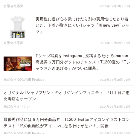
有限会社零夢
2015年09月18日 08時
実用性に遊び心を乗っけたら別の実用性にたどり着
いた、下着が響きにくいTシャツ「美new vewTシャ
ツ」
有限会社零夢
2015年09月02日 06時
Tシャツ写真をInstagramに投稿するだけでamazon
商品券５万円分ゲットのチャンス！T1200夏の「Tシ
ャツおたきあげ会」がついに開幕。
株式会社NONAME Produce
2015年06月18日 01時
オリジナルTシャツプリントのオリジンインフィニティ、7月１日に恵
比寿店をオープン
株式会社オリジン
2014年06月24日 03時
最優秀作品には５万円分商品券！T1200 Twitterアイコンイラストコン
テスト「私の似顔絵がアイコンになるわけがない！」開催
株式会社NONAME Produce
2013年04月22日 07時