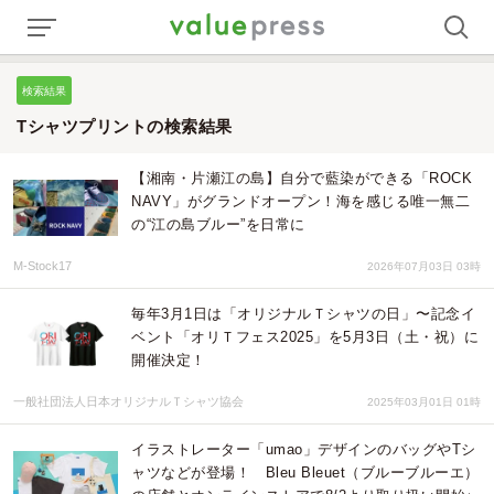
検索結果
Tシャツプリントの検索結果
【湘南・片瀬江の島】自分で藍染ができる「ROCK
NAVY」がグランドオープン！海を感じる唯一無二
の“江の島ブルー”を日常に
M-Stock17
2026年07月03日 03時
毎年3月1日は「オリジナルＴシャツの日」〜記念イ
ベント「オリＴフェス2025」を5月3日（土・祝）に
開催決定！
一般社団法人日本オリジナルＴシャツ協会
2025年03月01日 01時
イラストレーター「umao」デザインのバッグやTシ
ャツなどが登場！ Bleu Bleuet（ブルーブルーエ）