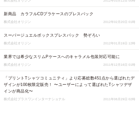
株式会社オリジン
2012年03月12日 00時
新商品 カラフルCDプラケースのプレスパック
株式会社オリジン
2012年02月20日 01時
スーパージュエルボックスプレスパック 勢ぞろい
株式会社オリジン
2012年01月19日 12時
業界では希少なスリムPケースへのキャラメル包装対応可能に
株式会社オリジン
2011年12月16日 01時
「プリントTシャツコミュニティ」より応募総数451点から選ばれたデ
ザインが100枚限定販売！ 〜ユーザーによって選ばれたTシャツデザ
インが商品化〜
株式会社プラスワンインターナショナル
2011年06月29日 02時
「オリジナルＴシャツプリントのオリジンインフィニティ・モバイ
ル」オープン
株式会社オリジン
2011年05月26日 02時