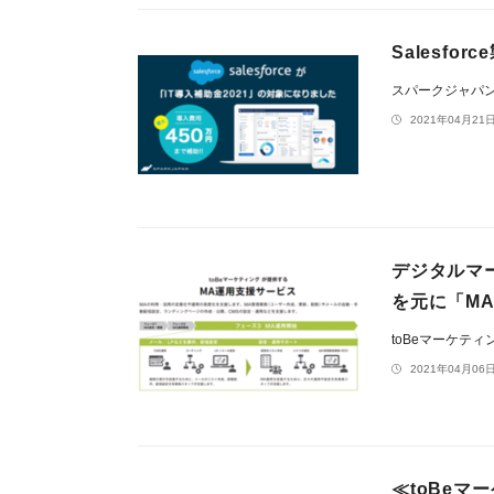
Salesfo
スパークジャパ
2021年04月21日
デジタルマー
を元に「M
toBeマーケテ
2021年04月06日
≪toBeマ