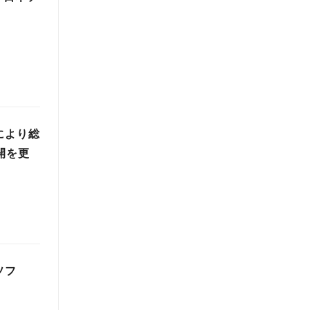
により総
開を更
ソフ