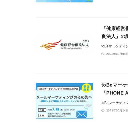
「健康経営
良法人」の
toBeマーケテ
2023年03月09日
toBeマ
「PHONE 
toBeマーケテ
2021年06月24日