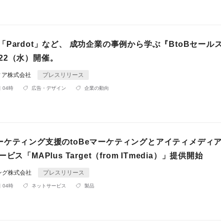
rce「Pardot」など、 成功企業の事例から学ぶ『BtoBセー
11/22（水）開催。
ィア株式会社
プレスリリース
 04時
広告・デザイン
企業の動向
ーケティング支援のtoBeマーケティングとアイティメディ
ビス「MAPlus Target（from ITmedia）」提供開始
ィング株式会社
プレスリリース
 04時
ネットサービス
製品