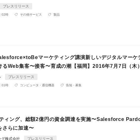
プレスリリース
 02時
その他サービス
製品
alesforce×toBeマーケティング講演新しいデジタルマー
るWeb集客〜接客〜育成の潮【福岡】2016年7月7日（木
ル
プレスリリース
 01時
コンピュータ・通信機器
告知・募集
ティング、総額2億円の資金調達を実施〜Salesforce Pard
をさらに加速〜
ィング株式会社
プレスリリース