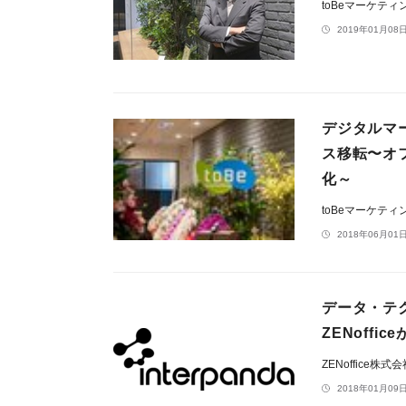
toBeマーケテ
2019年01月08日
デジタルマ
ス移転〜オフ
化～
toBeマーケテ
2018年06月01日
データ・テ
ZENoffi
ZENoffice株式
2018年01月09日