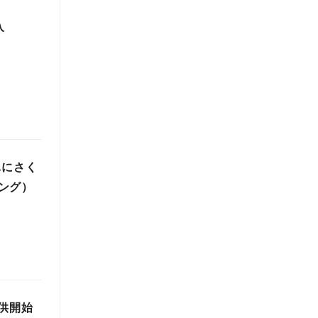
入
単にさく
ィング）
の提供開始