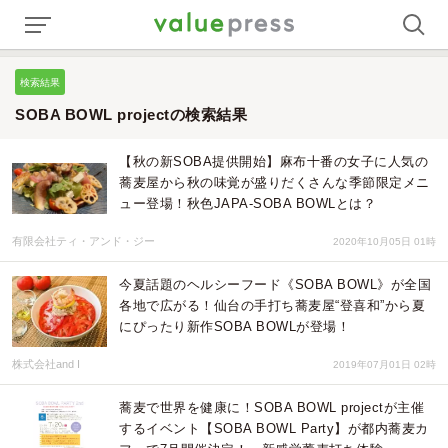
検索結果
SOBA BOWL projectの検索結果
【秋の新SOBA提供開始】麻布十番の女子に人気の
蕎麦屋から秋の味覚が盛りだくさんな季節限定メニ
ュー登場！秋色JAPA-SOBA BOWLとは？
有限会社ティ・アンド・ジー
2020年10月05日 01時
今夏話題のヘルシーフード《SOBA BOWL》が全国
各地で広がる！仙台の手打ち蕎麦屋“登喜和”から夏
にぴったり新作SOBA BOWLが登場！
株式会社and I
2019年07月01日 02時
蕎麦で世界を健康に！SOBA BOWL projectが主催
するイベント【SOBA BOWL Party】が都内蕎麦カ