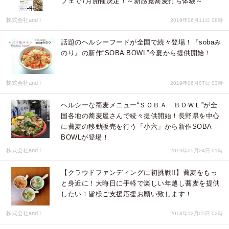
フェで7月開催決定！～新感覚蕎麦打ち体験～
株式会社and I
2019年06月11日 08時
話題のヘルシーフードが全国で続々登場！『sobaみ
のり』の新作“SOBA BOWL”今夏から提供開始！
株式会社and I
2019年06月07日 03時
ヘルシーな蕎麦メニュー“ＳＯＢＡ ＢＯＷＬ”が全
国各地の蕎麦屋さんで続々提供開始！長野県を中心
に蕎麦の移動販売を行う「小六」から新作SOBA
BOWLが登場！
株式会社and I
2019年05月24日 01時
【クラウドファンディングに初挑戦!!】蕎麦をもっ
と身近に！大晦日に手軽で楽しい年越し蕎麦を提供
したい！皆様ご支援応援お願い致します！
株式会社and I
2018年12月05日 02時