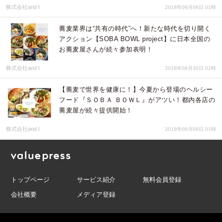
株式会社and I
2018年09月06日 01時
蕎麦業界は“共有の時代”へ！新たな時代を切り開く
アクション【SOBA BOWL project】に日本全国の
お蕎麦屋さんが続々参加表明！
株式会社and I
2018年08月30日 02時
【蕎麦で世界を健康に！】今夏から登場のヘルシー
フード『ＳＯＢＡ ＢＯＷＬ』がアツい！都内各店の
蕎麦屋が続々提供開始！
株式会社and I
2018年08月09日 01時
トップページ
サービス紹介
無料会員登録
会社概要
メディア登録