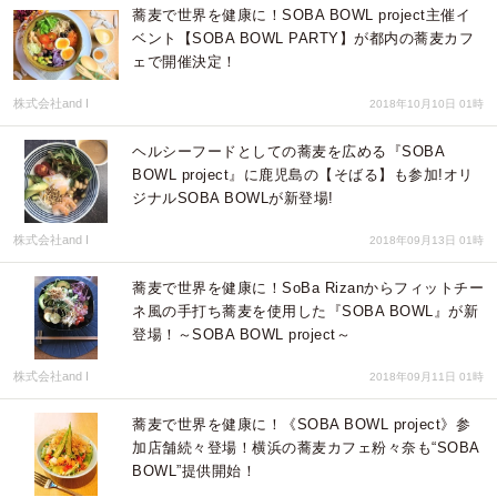
蕎麦で世界を健康に！SOBA BOWL project主催イ
ベント【SOBA BOWL PARTY】が都内の蕎麦カフ
ェで開催決定！
株式会社and I
2018年10月10日 01時
ヘルシーフードとしての蕎麦を広める『SOBA
BOWL project』に鹿児島の【そばる】も参加!オリ
ジナルSOBA BOWLが新登場!
株式会社and I
2018年09月13日 01時
蕎麦で世界を健康に！SoBa Rizanからフィットチー
ネ風の手打ち蕎麦を使用した『SOBA BOWL』が新
登場！～SOBA BOWL project～
株式会社and I
2018年09月11日 01時
蕎麦で世界を健康に！《SOBA BOWL project》参
加店舗続々登場！横浜の蕎麦カフェ粉々奈も“SOBA
BOWL”提供開始！