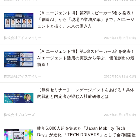
【AIエージェント博】第2弾スピーカー5名を発表！
「創造AI」から「現場の業務変革」まで。AIエージ
ェントと描く、未来の働き方
株式会社アイスマイリー
2025年11月06日 01時
【AIエージェント博】第1弾スピーカー3名を発表！
AIエージェント活用の実践から学ぶ、価値創出の最
前線！
株式会社アイスマイリー
2025年10月31日 01時
【無料セミナー】エンゲージメントをあげる！具体
的戦術と内定者が望む入社前研修とは
株式会社プロシーズ
2025年10月01日 01時
昨年6,000人超を集めた「Japan Mobility Tech
Day」が進化 「TECH DRIVERS」として全7回開催