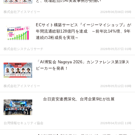
ど、現場起点のAI実装事例が勢揃い
株式会社アイスマイリー
2026年06月08日 05時
ECサイト構築サービス『イージーマイショップ』が
年間流通総額128億円を達成 ～前年比14%増、9年
連続の2桁成長を実現～
株式会社システムリサーチ
2026年05月27日 01時
「AI博覧会 Nagoya 2026」カンファレンス第1弾ス
ピーカーを発表！
株式会社アイスマイリー
2026年05月12日 03時
台日資安連携深化、台湾企業9社が出展
台湾情報セキュリティ協会
2026年04月10日 11時