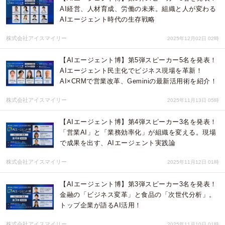
AI経営、人材育成、労働の未来。組織と人が変わる
AIエージェント時代の生存戦略
株式会社アイスマイリー
2025年12月02日 02時
【AIエージェント博】第5弾スピーカー5名を発表！
AIエージェント民主化でビジネス現場を革新！
AI×CRMで営業改革、Geminiの最新活用術を紹介！
株式会社アイスマイリー
2025年11月13日 05時
【AIエージェント博】第4弾スピーカー3名を発表！
「営業AI」と「業務効率化」が組織を変える。現場
で成果を出す、AIエージェント実践論
株式会社アイスマイリー
2025年11月12日 01時
【AIエージェント博】第3弾スピーカー3名を発表！
金融の「ビジネス変革」と食品の「次世代分析」。
トップ企業が語るAI活用！
株式会社アイスマイリー
2025年11月10日 01時