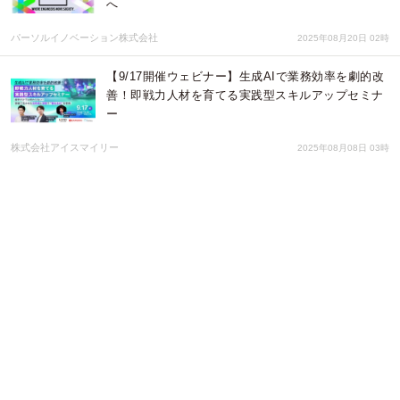
へ
パーソルイノベーション株式会社
2025年08月20日 02時
【9/17開催ウェビナー】生成AIで業務効率を劇的改
善！即戦力人材を育てる実践型スキルアップセミナ
ー
株式会社アイスマイリー
2025年08月08日 03時
【AI博覧会Summer2025】第8弾スピーカー5名を発
表！AIで進化する企業戦略～セキュリティ、データ
活用、業務効率化、そしてデジタルリテラシー～
株式会社アイスマイリー
2025年07月29日 01時
エンジニア採用ブランディングサービス『TECH
PLAY Branding』とExa Enterprise AIが無料オンラ
インセミナーを開催
パーソルイノベーション株式会社
2025年07月08日 04時