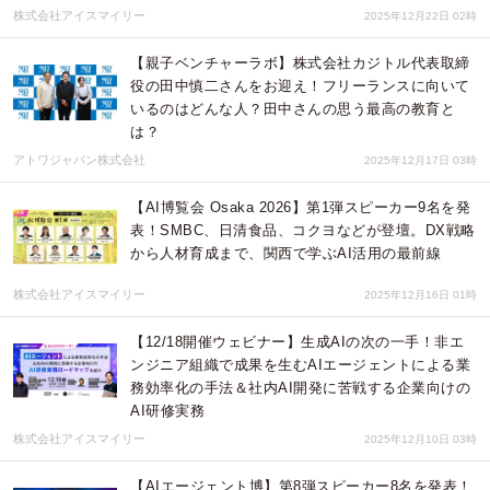
株式会社アイスマイリー
2025年12月22日 02時
【親子ベンチャーラボ】株式会社カジトル代表取締
役の田中慎二さんをお迎え！フリーランスに向いて
いるのはどんな人？田中さんの思う最高の教育と
は？
アトワジャパン株式会社
2025年12月17日 03時
【AI博覧会 Osaka 2026】第1弾スピーカー9名を発
表！SMBC、日清食品、コクヨなどが登壇。DX戦略
から人材育成まで、関西で学ぶAI活用の最前線
株式会社アイスマイリー
2025年12月16日 01時
【12/18開催ウェビナー】生成AIの次の一手！非エ
ンジニア組織で成果を生むAIエージェントによる業
務効率化の手法＆社内AI開発に苦戦する企業向けの
AI研修実務
株式会社アイスマイリー
2025年12月10日 03時
【AIエージェント博】第8弾スピーカー8名を発表！