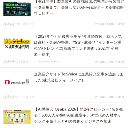
【4/21開催】製造業AIの最前線 紙の帳票から図面デ
ータ活用まで、失敗しないAI-Readyデータ基盤戦略
ウェビナー
株式会社アイスマイリー
2026年04月02日 01時
《2027年卒》伊藤忠商事が7年連続首位、就活人気
は商社・金融が堅調、“安定×成長”と“インターン重
視”がトレンドに[就職ブランド調査：2027年卒対
象・前半]
株式会社文化放送キャリアパートナーズ
2026年03月30日 01時
企業紹介サイトTopVoiceに企業紹介記事を追加しま
した(株式会社ディーメイク)
株式会社ディーメイク
2026年02月05日 01時
【AI博覧会 Osaka 2026】第2弾スピーカー7名を発
表！6,000人が挑むAI組織変革、次世代の人材マッ
チング革命！人とAIの共創がビジネスを加速