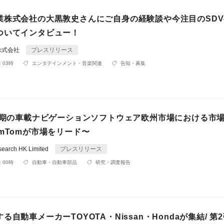
業株式会社の大黒敦史さんにご自身の経験談や今注目のSD
ついてインタビュー！
株式会社
プレスリリース
 03時
エンタテインメント・音楽関連
告知・募集
上半期の車載ナビゲーションソフトウェア欧州市場における市
mTomが市場をリード〜
search HK Limited
プレスリリース
 00時
自動車・自動車部品
研究・調査報告
る自動車メーカーTOYOTA・Nissan・Hondaが集結/ 第