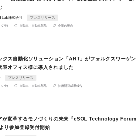
む
port Lab株式会社
プレスリリース
 07時
自動車・自動車部品
企業の動向
ィックス自動化ソリューション「ART」がフォルクスワーゲン
代表オフィス様に導入されました
社
プレスリリース
 07時
自動車・自動車部品
技術開発成果報告
変革するモノづくりの未来『eSOL Technology Foru
日より参加登録受付開始