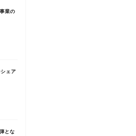
V事業の
場シェア
2弾とな