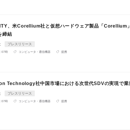
INITY、米Corellium社と仮想ハードウェア製品「Corelliu
を締結
社
プレスリリース
 07時
コンピュータ・通信機器
提携
tron Technology社中国市場における次世代SDVの実現で
社
プレスリリース
 07時
コンピュータ・通信機器
提携