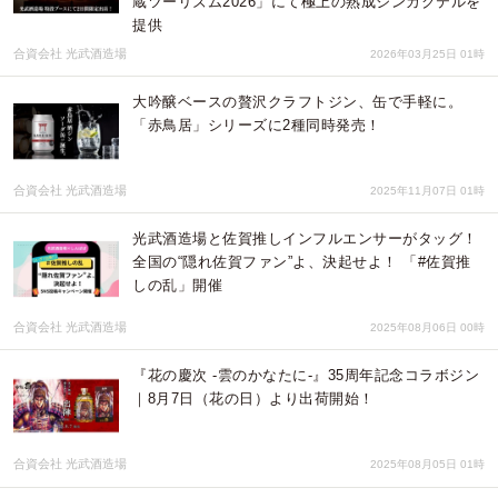
蔵ツーリズム2026」にて極上の熟成ジンカクテルを
提供
合資会社 光武酒造場
2026年03月25日 01時
大吟醸ベースの贅沢クラフトジン、缶で手軽に。
「赤鳥居」シリーズに2種同時発売！
合資会社 光武酒造場
2025年11月07日 01時
光武酒造場と佐賀推しインフルエンサーがタッグ！
全国の“隠れ佐賀ファン”よ、決起せよ！ 「#佐賀推
しの乱」開催
合資会社 光武酒造場
2025年08月06日 00時
『花の慶次 -雲のかなたに-』35周年記念コラボジン
｜8月7日（花の日）より出荷開始！
合資会社 光武酒造場
2025年08月05日 01時