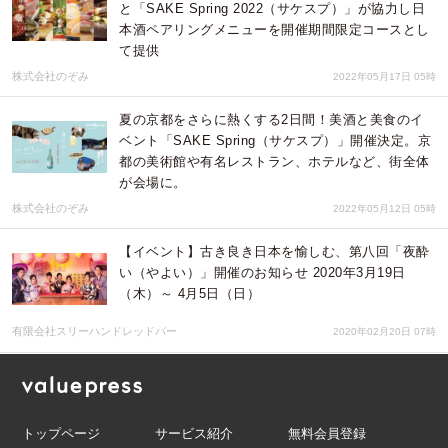
と「SAKE Spring 2022（サケスプ）」が協力し日
本酒ペアリングメニューを開催期間限定コースとし
て提供
株式会社のぞみ
2022年05月17日 05時
夏の京都をさらに熱くする2日間！美酒と美食のイ
ベント「SAKE Spring（サケスプ）」開催決定。京
都の美術館や有名レストラン、ホテルなど、街全体
が会場に。
株式会社のぞみ
2022年05月12日 05時
【イベント】古き良き日本を愉しむ、第八回「夜酔
い（やよい）」開催のお知らせ 2020年3月19日
（木）～ 4月5日（日）
有限会社スリーハンドレッドバー
2020年02月20日 07時
トップページ
サービス紹介
無料会員登録