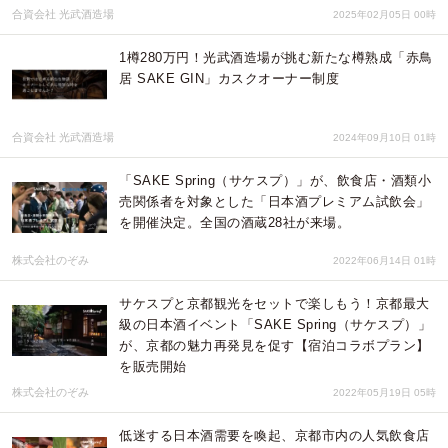
合資会社 光武酒造場
2025年02月05日 00時
1樽280万円！光武酒造場が挑む新たな樽熟成「赤鳥
居 SAKE GIN」カスクオーナー制度
合資会社 光武酒造場
2024年09月10日 01時
「SAKE Spring（サケスプ）」が、飲食店・酒類小
売関係者を対象とした「日本酒プレミアム試飲会」
を開催決定。全国の酒蔵28社が来場。
株式会社のぞみ
2022年06月14日 01時
サケスプと京都観光をセットで楽しもう！京都最大
級の日本酒イベント「SAKE Spring（サケスプ）」
が、京都の魅力再発見を促す【宿泊コラボプラン】
を販売開始
株式会社のぞみ
2022年05月19日 05時
低迷する日本酒需要を喚起、京都市内の人気飲食店