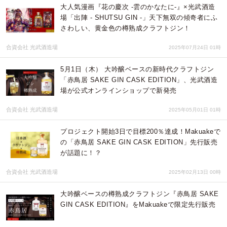
大人気漫画『花の慶次 -雲のかなたに-』×光武酒造
場「出陣 - SHUTSU GIN -」天下無双の傾奇者にふ
さわしい、黄金色の樽熟成クラフトジン！
合資会社 光武酒造場
2025年07月24日 01時
5月1日（木） 大吟醸ベースの新時代クラフトジン
「赤鳥居 SAKE GIN CASK EDITION」、光武酒造
場が公式オンラインショップで新発売
合資会社 光武酒造場
2025年05月01日 01時
プロジェクト開始3日で目標200％達成！Makuakeで
の「赤鳥居 SAKE GIN CASK EDITION」先行販売
が話題に！？
合資会社 光武酒造場
2025年02月13日 00時
大吟醸ベースの樽熟成クラフトジン『赤鳥居 SAKE
GIN CASK EDITION』をMakuakeで限定先行販売