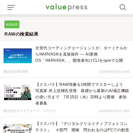
検索結果
RAWの検索結果
次世代コーディングエージェントが、ターミナルか
らHARVASKを直接操作 ― AI業務
OS「HARVASK」、開発者向けCLIをnpmで公開
株式会社WOWN
2026年07月07日 01時
【ドスパラ】RAW現像を1時間でマスターしよう
写真家 井上浩輝氏登壇 基礎から最新のAI補正機能
の使い方まで 7月15日（水）20時より開催 参加
者募集
株式会社サードウェーブ ドスパラ
2026年06月05日 04時
【ドスパラ】『デジタルクリエイティブフォトコン
テスト』 ４部門 開催 問われるのはPCでの創造