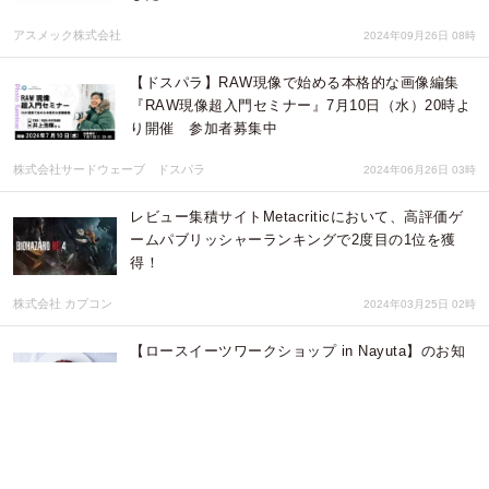
アスメック株式会社
2024年09月26日 08時
【ドスパラ】RAW現像で始める本格的な画像編集
『RAW現像超入門セミナー』7月10日（水）20時よ
り開催 参加者募集中
株式会社サードウェーブ ドスパラ
2024年06月26日 03時
レビュー集積サイトMetacriticにおいて、高評価ゲ
ームパブリッシャーランキングで2度目の1位を獲
得！
株式会社 カプコン
2024年03月25日 02時
【ロースイーツワークショップ in Nayuta】のお知
らせ
株式会社前田組
2024年01月17日 10時
【調査レポート】iPhone15/Plusで人気のストレー