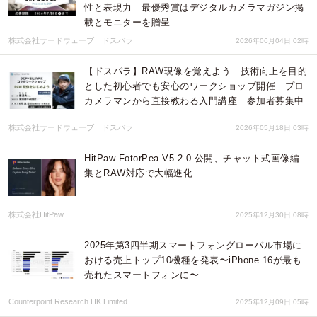
性と表現力 最優秀賞はデジタルカメラマガジン掲
載とモニターを贈呈
株式会社サードウェーブ ドスパラ
2026年06月04日 02時
【ドスパラ】RAW現像を覚えよう 技術向上を目的
とした初心者でも安心のワークショップ開催 プロ
カメラマンから直接教わる入門講座 参加者募集中
株式会社サードウェーブ ドスパラ
2026年05月18日 03時
HitPaw FotorPea V5.2.0 公開、チャット式画像編
集とRAW対応で大幅進化
株式会社HitPaw
2025年12月30日 08時
2025年第3四半期スマートフォングローバル市場に
おける売上トップ10機種を発表〜iPhone 16が最も
売れたスマートフォンに〜
Counterpoint Research HK Limited
2025年12月09日 05時