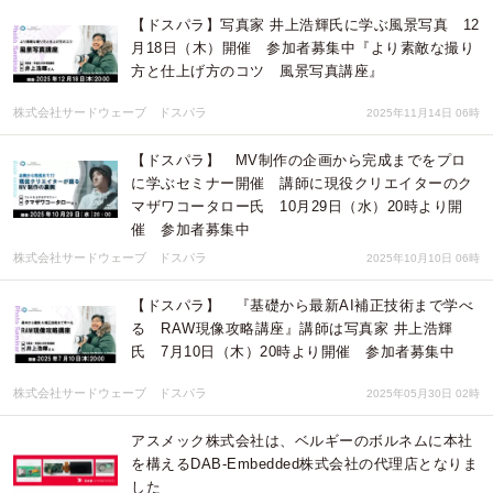
【ドスパラ】写真家 井上浩輝氏に学ぶ風景写真 12
月18日（木）開催 参加者募集中『より素敵な撮り
方と仕上げ方のコツ 風景写真講座』
株式会社サードウェーブ ドスパラ
2025年11月14日 06時
【ドスパラ】 MV制作の企画から完成までをプロ
に学ぶセミナー開催 講師に現役クリエイターのク
マザワコータロー氏 10月29日（水）20時より開
催 参加者募集中
株式会社サードウェーブ ドスパラ
2025年10月10日 06時
【ドスパラ】 『基礎から最新AI補正技術まで学べ
る RAW現像攻略講座』講師は写真家 井上浩輝
氏 7月10日（木）20時より開催 参加者募集中
株式会社サードウェーブ ドスパラ
2025年05月30日 02時
アスメック株式会社は、ベルギーのボルネムに本社
を構えるDAB-Embedded株式会社の代理店となりま
した