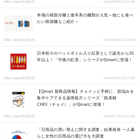
eBay Japan合同会社
2024年09月11日 01時
本場の韓国冷麺と激辛系の麺類が人気～他にも食べ
たい韓国麺もご紹介～
eBay Japan合同会社
2024年08月21日 01時
日本初※のペットボトル入り紅茶として誕生から35
年以上！「午後の紅茶」シリーズがQmartに登場！
eBay Japan合同会社
2024年08月12日 01時
【Qmart 新商品情報】チョイッと手軽に、肌悩みを
集中ケアできる薬用処方シリーズ「肌美精
CHOI（チョイ）」がQmartに登場！
eBay Japan合同会社
2024年07月31日 01時
「日用品の買い替えに関する調査」結果発表 一人暮
らし女性の日用品の選び方を大調査