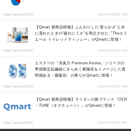
eBay Japan合同会社
2024年07月18日 01時
【Qmart 新商品情報】ふんわりした“柔らかさ”と水
に濡れたときの“破れにくさ”を両立させた『Theエリ
エール トイレットティシュー』がQmartに登場！
eBay Japan合同会社
2024年06月24日 01時
エステーの「消臭力 Premium Aroma」シリーズの
季節限定品繊細にきらめく紫陽花をイメージした透
明感ある〈紫陽花〉の香りがQmartに登場！
eBay Japan合同会社
2024年05月20日 01時
【Qmart 新商品情報】ライオンの新ブランド『OCH
－TUNE（オクチューン）』がQmartに登場！
eBay Japan合同会社
2024年04月05日 08時