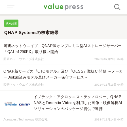
検索結果
QNAP Systemsの検索結果
図研ネットウエイブ、QNAP製オンプレミス型AIストレージサーバー
「QAI-h1290FX」取り扱い開始
図研ネットウエイブ株式会社
2026年07月28日 04時
QNAP新サービス『CTOモデル』及び『QCSS』取扱い開始 ～メーカ
ーDisk組込みモデル及びメーカー保守サービス～
図研ネットウエイブ株式会社
2021年11月15日 04時
イノテック・アクロクエストテクノロジー、QNAP
NASとTorrentio Videoを利用した画像・映像解析AI
ソリューションのパッケージ提供で連携
Acroquest Technology 株式会社
2018年11月14日 04時