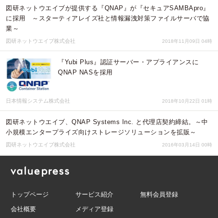
図研ネットウエイブが提供する『QNAP』が『セキュアSAMBApro』
に採用 ～スターティアレイズ社と情報漏洩対策ファイルサーバで協
業～
図研ネットウエイブ株式会社
2018年11月09日 04時
『Yubi Plus』認証サーバー・アプライアンスに
QNAP NASを採用
日本情報システム株式会社
2018年10月22日 01時
図研ネットウエイブ、QNAP Systems Inc. と代理店契約締結。～中
小規模エンタープライズ向けストレージソリューションを拡販～
図研ネットウエイブ株式会社
2016年03月14日 00時
トップページ
サービス紹介
無料会員登録
会社概要
メディア登録