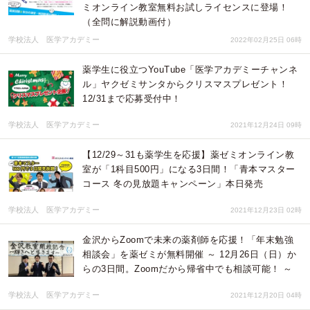
ミオンライン教室無料お試しライセンスに登場！
（全問に解説動画付）
学校法人 医学アカデミー
2022年02月25日 06時
薬学生に役立つYouTube「医学アカデミーチャンネ
ル」ヤクゼミサンタからクリスマスプレゼント！
12/31まで応募受付中！
学校法人 医学アカデミー
2021年12月24日 09時
【12/29～31も薬学生を応援】薬ゼミオンライン教
室が「1科目500円」になる3日間！「青本マスター
コース 冬の見放題キャンペーン」本日発売
学校法人 医学アカデミー
2021年12月23日 02時
金沢からZoomで未来の薬剤師を応援！「年末勉強
相談会」を薬ゼミが無料開催 ～ 12月26日（日）か
らの3日間。Zoomだから帰省中でも相談可能！ ～
学校法人 医学アカデミー
2021年12月20日 04時