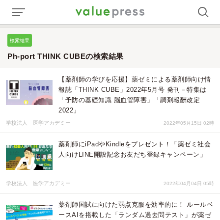
検索結果
Ph-port THINK CUBEの検索結果
【薬剤師の学びを応援】薬ゼミによる薬剤師向け情
報誌「THINK CUBE」2022年5月号 発刊－特集は
「予防の基礎知識 脳血管障害」「調剤報酬改定
2022」
学校法人 医学アカデミー
2022年05月15日 02時
薬剤師にiPadやKindleをプレゼント！「薬ゼミ社会
人向けLINE開設記念お友だち登録キャンペーン」
学校法人 医学アカデミー
2022年04月04日 05時
薬剤師国試に向けた弱点克服を効率的に！ ルールベ
ースAIを搭載した「ランダム過去問テスト」が薬ゼ