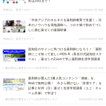
答は20日まで！
学校法人 医学アカデミー
2021年08月17日 03時
「中央アジアのキルギスを薬剤師教育で支援！」日
本のノウハウを現地講師へ。コロナ禍で初めてづく
しに挑む薬ゼミの遠隔研修
学校法人 医学アカデミー
2021年08月05日 08時
認知症のサインに気づける薬剤師になろう！「薬剤
師にこそ知って欲しいHDS-R（長谷川式認知症スケ
ール）」薬ゼミのZoomで学ぶ薬剤師生涯学習講座
一般社団法人薬学ゼミナール生涯学習センター
2021年07月21日 01時
薬剤師が選んだ1番人気コンテンツ「便秘」を、
Webで無料公開！ 今さら聞けない「排泄ケア」を
記事と6/20（日）薬ゼミ生涯学習講座（ユニ・チャ
ーム共催）で学ぼう
一般社団法人薬学ゼミナール生涯学習センター
2021年06月11日 09時