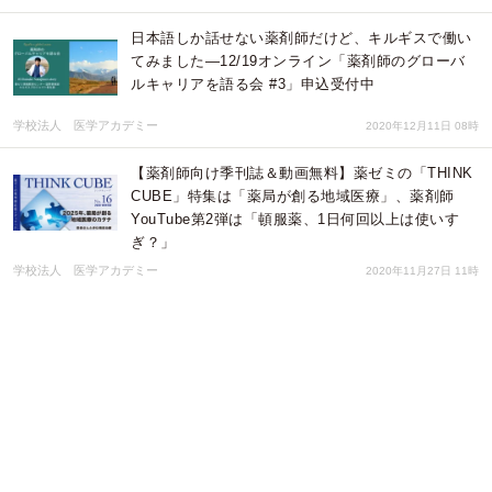
日本語しか話せない薬剤師だけど、キルギスで働い
てみました―12/19オンライン「薬剤師のグローバ
ルキャリアを語る会 #3」申込受付中
学校法人 医学アカデミー
2020年12月11日 08時
【薬剤師向け季刊誌＆動画無料】薬ゼミの「THINK
CUBE」特集は「薬局が創る地域医療」、薬剤師
YouTube第2弾は「頓服薬、1日何回以上は使いす
ぎ？」
学校法人 医学アカデミー
2020年11月27日 11時
【アンケート結果】日本初の薬剤師ドラマ「アンサ
ングシンデレラ」は、薬剤師・薬学生にとって良か
った？ 周囲からはどんな反響が？
学校法人 医学アカデミー
2020年11月02日 03時
「なんでキルギス？」と言われ続けた薬ゼミ国際事
業部長が、キルギスでのビジネスを本音で語る－