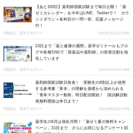
【あと100日】薬剤師国家試験まで毎日公開！「薬
ゼミカレンダー」を今年はLINE、Twitterで！ カウ
ントダウン＋各科目の一問一答、応援メッセージ
付！
学校法人 医学アカデミー
2021年11月11日 02時
23日まで「薬と健康の週間」薬学ゼミナールもブロ
グや各種SNSで「医薬品や薬剤師」の啓発活動を強
化しています
学校法人 医学アカデミー
2021年10月18日 06時
薬剤師国家試験日発表！ 受験生の9割以上が使用
する参考書「青本」の理解を基礎から深められる
「青本マスター動画」明日配信開始！ 国試解説動
画無料開放は本日まで！
学校法人 医学アカデミー
2021年08月31日 07時
薬学生の8月は強化月間！「薬ゼミ夏の無料キャン
ペーン」31日まで さらにお得になるアンケート回