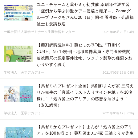
ユニ・チャームと薬ゼミが初共催 薬剤師生涯学習
「症例から学ぶ排泄ケア～便秘と頻尿～」Zoomグ
ループワークを含み6/20（日）開催 看護師・介護福
祉士も受講歓迎
一般社団法人薬学ゼミナール生涯学習センター
2021年05月28日 04時
​【薬剤師購読無料】薬ゼミの季刊誌「THINK
CUBE」No.18発刊－地域連携薬局・専門医療機関
連携薬局の認定要件比較、ワクチン製剤の種類をわ
かりやすく説明
学校法人 医学アカデミー
2021年05月17日 03時
【薬ゼミのプレゼント企画】薬剤師まんが家 三浦え
りか先生の「直筆イラスト入りサイン色紙」を10名
様に！「処方箋上のアリア」の感想を届けよう！
（3/31締切）
学校法人 医学アカデミー
2021年03月12日 03時
【薬ゼミからプレゼント】まんが「処方箋上のアリ
ア」を100名様に！ 薬剤師まんが家 三浦えりか先生