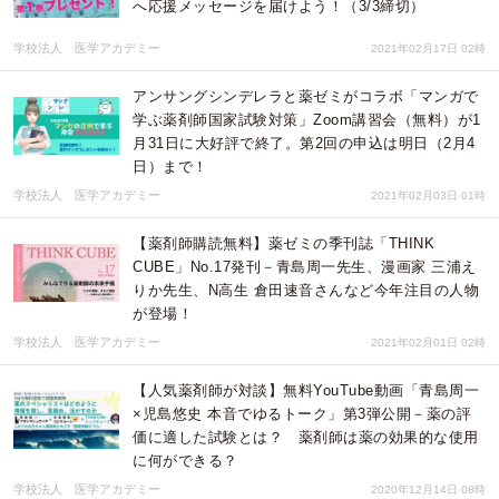
へ応援メッセージを届けよう！（3/3締切）
学校法人 医学アカデミー
2021年02月17日 02時
アンサングシンデレラと薬ゼミがコラボ「マンガで
学ぶ薬剤師国家試験対策」Zoom講習会（無料）が1
月31日に大好評で終了。第2回の申込は明日（2月4
日）まで！
学校法人 医学アカデミー
2021年02月03日 01時
【薬剤師購読無料】薬ゼミの季刊誌「THINK
CUBE」No.17発刊－青島周一先生、漫画家 三浦え
りか先生、N高生 倉田速音さんなど今年注目の人物
が登場！
学校法人 医学アカデミー
2021年02月01日 02時
【人気薬剤師が対談】無料YouTube動画「青島周一
×児島悠史 本音でゆるトーク」第3弾公開－薬の評
価に適した試験とは？ 薬剤師は薬の効果的な使用
に何ができる？
学校法人 医学アカデミー
2020年12月14日 08時