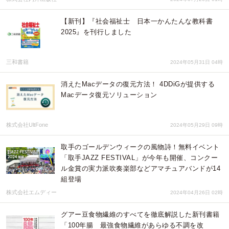
【新刊】『社会福祉士 日本一かんたんな教科書
2025』を刊行しました
三和書籍
2024年05月31日 04時
消えたMacデータの復元方法！ 4DDiGが提供する
Macデータ復元ソリューション
株式会社UltFone
2024年05月29日 09時
取手のゴールデンウィークの風物詩！無料イベント
「取手JAZZ FESTIVAL」が今年も開催、コンクー
ル金賞の実力派吹奏楽部などアマチュアバンドが14
組登場
株式会社エムディー
2024年04月26日 02時
グアー豆食物繊維のすべてを徹底解説した新刊書籍
「100年腸 最強食物繊維があらゆる不調を改