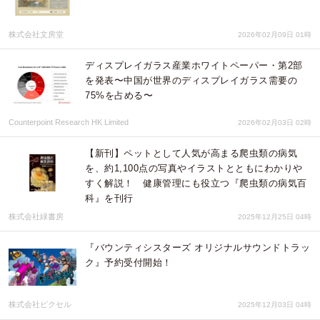
株式会社文房堂
2026年02月09日 01時
ディスプレイガラス産業ホワイトペーパー・第2部
を発表〜中国が世界のディスプレイガラス需要の
75%を占める〜
Counterpoint Research HK Limited
2026年02月03日 02時
【新刊】ペットとして人気が高まる爬虫類の病気
を、約1,100点の写真やイラストとともにわかりや
すく解説！ 健康管理にも役立つ『爬虫類の病気百
科』を刊行
株式会社緑書房
2025年12月25日 04時
『バウンティシスターズ オリジナルサウンドトラッ
ク』予約受付開始！
株式会社ピクセル
2025年12月03日 04時