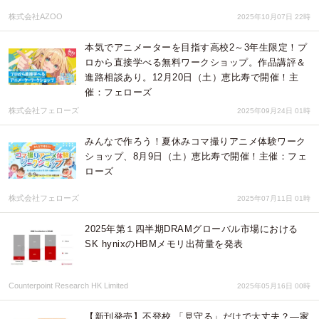
株式会社AZOO
2025年10月07日 22時
本気でアニメーターを目指す高校2～3年生限定！プ
ロから直接学べる無料ワークショップ。作品講評＆
進路相談あり。12月20日（土）恵比寿で開催！主
催：フェローズ
株式会社フェローズ
2025年09月24日 01時
みんなで作ろう！夏休みコマ撮りアニメ体験ワーク
ショップ、8月9日（土）恵比寿で開催！主催：フェ
ローズ
株式会社フェローズ
2025年07月11日 01時
2025年第１四半期DRAMグローバル市場における
SK hynixのHBMメモリ出荷量を発表
Counterpoint Research HK Limited
2025年05月16日 00時
【新刊発売】不登校 「見守る」だけで大丈夫？―家