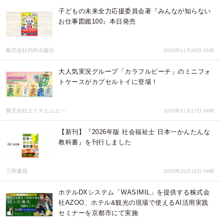
子どもの未来全力応援委員会著『みんなが知らない
お仕事図鑑100』本日発売
株式会社内外出版社
2025年11月26日 01時
大人気実況グループ「カラフルピーチ」のミニフォ
トケースがカプセルトイに登場！
株式会社エイチエムエ―
2025年11月17日 04時
【新刊】『2026年版 社会福祉士 日本一かんたんな
教科書』を刊行しました
三和書籍
2025年10月15日 04時
ホテルDXシステム「WASIMIL」を提供する株式会
社AZOO、ホテル&観光の現場で使えるAI活用実践
セミナーを京都市にて実施