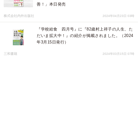
善！」本日発売
株式会社内外出版社
2024年04月23日 03時
『学校給食 四月号』に『82歳村上祥子の人生、た
だいま拡大中！』の紹介が掲載されました。（2024
年3月15日発行）
三和書籍
2024年03月15日 07時
新刊『てい鍼テクニック 美容編 －船水隆広の
TST2－』を刊行しました。株式会社医道の日本社
株式会社医道の日本社
2024年03月13日 04時
創業支援セミナー2023年度第14弾【起業女子必
見！】プロが教える経営基礎講座 ・Part2-4 「経営
実務の基本」配信開始
株式会社トップワイジャパン
2024年02月13日 07時