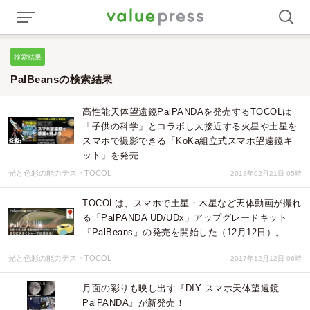
検索結果
PalBeansの検索結果
高性能天体望遠鏡PalPANDAを発売するTOCOLは
「子供の科学」とコラボし大接近する火星や土星を
スマホで撮影できる「KoKa組立式スマホ望遠鏡キ
ット」を発売
光と色彩の能力テストTOCOL
2018年02月21日 05時
TOCOLは、スマホで土星・木星など天体動画が撮れ
る「PalPANDA UD/UDx」アップグレードキット
『PalBeans』の発売を開始した（12月12日）。
光と色彩の能力テストTOCOL
2017年12月12日 06時
月面の彩りも映し出す『DIY スマホ天体望遠鏡
PalPANDA』が新発売！