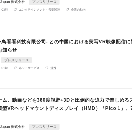
gy Japan 株式会社
プレスリリース
 03時
エンタテインメント・音楽関連
企業の動向
北京小鳥看看科技有限公司- との中国における実写VR映像配信
お知らせ
プレスリリース
 01時
ネットサービス
提携
ーム、動画などを360度視野+3Dと圧倒的な迫力で楽しめる
型VRヘッドマウントディスプレイ（HMD）「Pico 1」、7
gy Japan 株式会社
プレスリリース