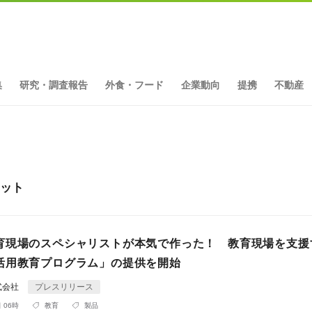
集
研究・調査報告
外食・フード
企業動向
提携
不動産
ヒット
育現場のスペシャリストが本気で作った！ 教育現場を支援
活用教育プログラム」の提供を開始
式会社
プレスリリース
 06時
教育
製品