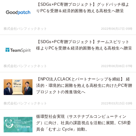
【SDGs×PC寄贈プロジェクト】グッドパッチ様よ
りPCを受贈＆経済的困難を抱える高校生へ贈呈
株式会社パシフィックネット
2022年06月17日 05時
【SDGs×PC寄贈プロジェクト】チームスピリット
様よりPCを受贈＆経済的困難を抱える高校生へ贈呈
株式会社パシフィックネット
2022年06月06日 07時
【NPO法人CLACKとパートナーシップを締結】 経
済的・環境的に困難を抱える高校生に向けたPC寄贈
プロジェクトの推進強化へ
株式会社パシフィックネット
2022年03月15日 03時
循環型社会実現（サステナブルコンピューティン
グ）に向け、社員の課題視点を活動に展開。CSR委
員会「むすぶ Cycle」始動。