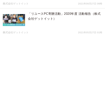
株式会社ゲットイット
2021年09月27日 06時
「リユースPC寄贈活動」2020年度 活動報告（株式
会社ゲットイット）
株式会社ゲットイット
2021年05月27日 01時
コロナ後の日本を創る若い世代へリユースPCを40
台寄贈：認定NPO法人D×Pと連携し、10代を中心に
支援を実施
株式会社ゲットイット
2020年10月12日 03時
「Windows クラスルーム 圏域包括メニュー」にサ
ービス提供開始！
株式会社パシフィックネット
2014年11月04日 03時
「東日本大震災被災中小企業復興支援・再生ＰＣ寄