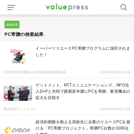
検索結果
PC寄贈の検索結果
イーパーツリユースPC寄贈プログラムに採択されま
した！
特定非営利活動法人日本社会福祉事業協会
2024年08月26日 01時
ゲットイット、NTTコミュニケーションズ、NPO法
人D×Pと共同で困窮若年層にPCを寄贈。教育機会の
拡大を目指す
株式会社ゲットイット
2024年08月20日 01時
経済的困難を抱える高校生に企業のリユースPCを届
ける「PC寄贈プロジェクト」寄贈PC台数が1000台