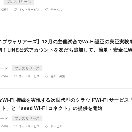
4
プレスリリース
 05時
ネットサービス
サービス
ブウォリアーズ】12月の主催試合でWi-Fi認証の実証実験
！LINE公式アカウントを友だち追加して、簡単・安全にWi
シード
プレスリリース
 05時
ネットサービス
告知・募集
Wi-Fi 接続を実現する次世代型のクラウドWi-Fi サービス「
ポット」と「seed Wi-Fi コネクト」の提供を開始
シード
プレスリリース
 04時
ネットサービス
サービス