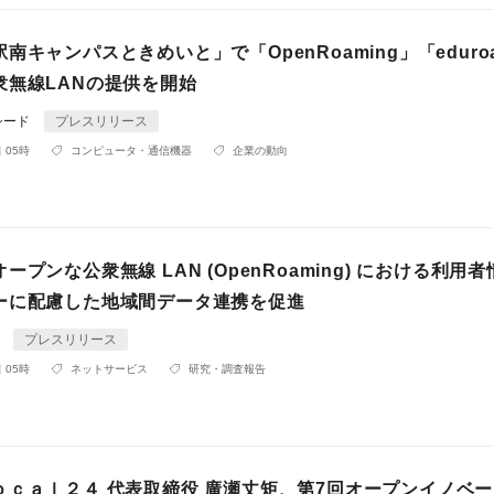
南キャンパスときめいと」で「OpenRoaming」「eduro
衆無線LANの提供を開始
シード
プレスリリース
 05時
コンピュータ・通信機器
企業の動向
ープンな公衆無線 LAN (OpenRoaming) における利用
ーに配慮した地域間データ連携を促進
4
プレスリリース
 05時
ネットサービス
研究・調査報告
ｏｃａｌ２４ 代表取締役 廣瀬丈矩、第7回オープンイノベ