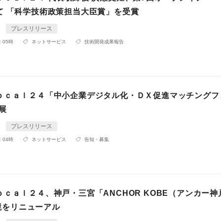
て 「科学技術政策担当大臣賞」を受賞
4
プレスリリース
 05時
ネットサービス
技術開発成果報告
ｏｃａｌ２４「中小企業デジタル化・ＤＸ促進マッチングフ
出展
4
プレスリリース
 04時
ネットサービス
告知・募集
ｃａｌ２４、神戸・三宮「ANCHOR KOBE（アンカー神
 環境をリニューアル