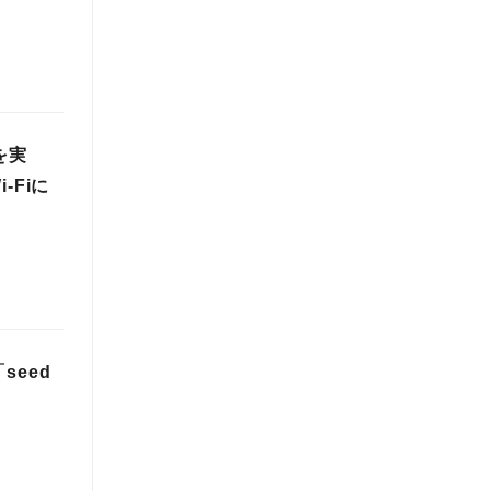
を実
-Fiに
seed