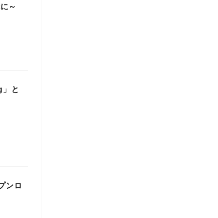
能に～
ng」と
ープンロ