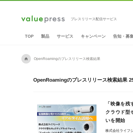
プレスリリース配信サービス
TOP
製品
サービス
キャンペーン
告知・募
A
OpenRoamingのプレスリリース検索結果
OpenRoamingのプレスリリース検索結果 
「映像を残
クラウド型セ
いを開始
株式会社ライフ