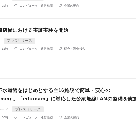
 05時
コンピュータ・通信機器
企業の動向
商店街における実証実験を開始
4
プレスリリース
 11時
コンピュータ・通信機器
研究・調査報告
下水道館をはじめとする全16施設で簡単・安心の
oaming」「eduroam」に対応した公衆無線LANの整備を実
シード
プレスリリース
 06時
コンピュータ・通信機器
企業の動向