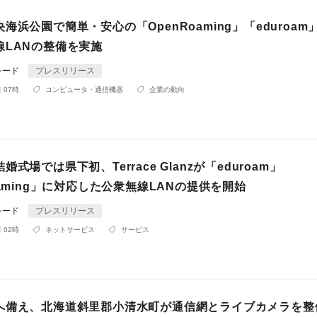
海浜公園で簡単・安心の「OpenRoaming」「eduroam
線LANの整備を実施
シード
プレスリリース
 07時
コンピュータ・通信機器
企業の動向
式場では県下初、Terrace Glanzが「eduroam」
oaming」に対応した公衆無線LANの提供を開始
シード
プレスリリース
 02時
ネットサービス
サービス
へ備え、北海道斜里郡小清水町が通信網とライブカメラを整