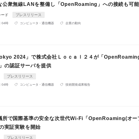
公衆無線LANを整備し「OpenRoaming」への接続も可
シード
プレスリリース
 04時
コンピュータ・通信機器
企業の動向
p Tokyo 2024」で株式会社Ｌｏｃａｌ２４が「OpenRoami
am」の認証サーバを提供
4
プレスリリース
 04時
コンピュータ・通信機器
技術開発成果報告
所で国際基準の安全な次世代Wi-Fi「OpenRoaming(オ
」の実証実験を開始
4
プレスリリース