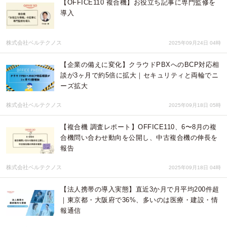
【OFFICE110 複合機】お役立ち記事に専門監修を
導入
株式会社ベルテクノス
2025年09月24日 04時
【企業の備えに変化】クラウドPBXへのBCP対応相
談が3ヶ月で約5倍に拡大｜セキュリティと両輪でニ
ーズ拡大
株式会社ベルテクノス
2025年09月18日 05時
【複合機 調査レポート】OFFICE110、6〜8月の複
合機問い合わせ動向を公開し、中古複合機の伸長を
報告
株式会社ベルテクノス
2025年09月18日 04時
【法人携帯の導入実態】直近3か月で月平均200件超
｜東京都・大阪府で36%、多いのは医療・建設・情
報通信