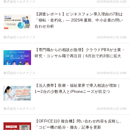
株式会社ベルテクノス
2025年09月18日 01時
【調査レポート】ビジネスフォン導入理由の7割は
「移転・老朽化」― 2025年夏期、中小企業の問い
合わせ分析
株式会社ベルテクノス
2025年09月17日 01時
【専門職からの相談が急増】クラウドPBXが士業・
研究・コンサル職で再注目｜6月比で約3倍に拡大
株式会社ベルテクノス
2025年09月11日 04時
【法人携帯】医療・福祉業界で導入相談が増加｜
1〜2台の少数導入とiPhoneニーズが目立つ
株式会社ベルテクノス
2025年09月11日 02時
【OFFICE110 複合機】問い合わせ内容を反映し、
「コピー機の処分・撤去」記事を更新