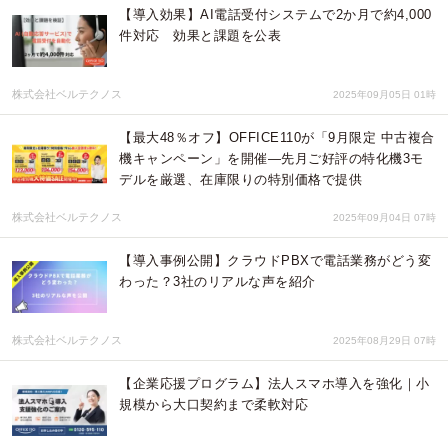
【導入効果】AI電話受付システムで2か月で約4,000
件対応 効果と課題を公表
株式会社ベルテクノス
2025年09月05日 01時
【最大48％オフ】OFFICE110が「9月限定 中古複合
機キャンペーン」を開催―先月ご好評の特化機3モ
デルを厳選、在庫限りの特別価格で提供
株式会社ベルテクノス
2025年09月04日 07時
【導入事例公開】クラウドPBXで電話業務がどう変
わった？3社のリアルな声を紹介
株式会社ベルテクノス
2025年08月29日 07時
【企業応援プログラム】法人スマホ導入を強化｜小
規模から大口契約まで柔軟対応