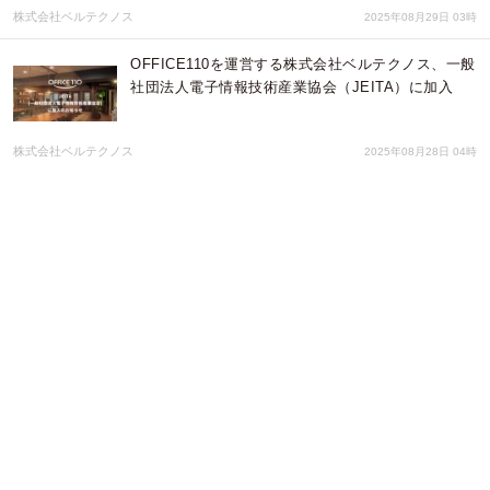
株式会社ベルテクノス
2025年08月29日 03時
OFFICE110を運営する株式会社ベルテクノス、一般
社団法人電子情報技術産業協会（JEITA）に加入
株式会社ベルテクノス
2025年08月28日 04時
【延長決定】最大65％OFF！オフィス用電話機（ビ
ジネスフォン）台数別セットキャンペーン ― ご好
評につき9月30日まで実施
株式会社ベルテクノス
2025年08月27日 01時
【ISDN終了】企業の“電話見直し”ニーズ高まる｜ク
ラウドPBXの無料トライアルが9月末まで延長決
定！
株式会社ベルテクノス
2025年08月21日 06時
【8月限定】法人携帯の乗り換え負担ゼロ＆iPhone1