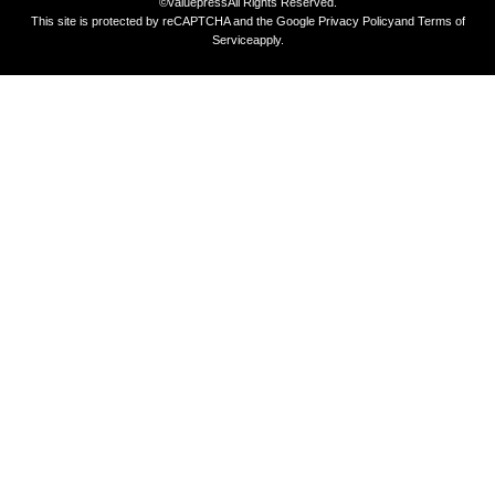
©valuepress
All Rights Reserved.
This site is protected by reCAPTCHA and the Google
Privacy Policy
and
Terms of
Service
apply.