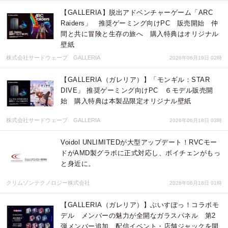
【GALLERIA】脱出アドベンチャーゲーム「ARC
Raiders」 推奨ゲーミング向けPC 販売開始 仲
間と共に冒険と生存の旅へ 購入特典はオリジナル
壁紙
株式会社サードウェーブ GALLERIA
2026年06月19日 02時
【GALLERIA（ガレリア）】「モンギル：STAR
DIVE」 推奨ゲーミング向けPC ６モデル販売開
始 購入特典は本製品限定オリジナル壁紙
株式会社サードウェーブ GALLERIA
2026年06月18日 03時
Voidol UNLIMITEDが大型アップデート！RVCモー
ドがAMD製グラボに正式対応し、ボイチェンがもっ
と身近に。
クリムゾンテクノロジー株式会社
2026年06月18日 01時
【GALLERIA（ガレリア）】ぶいすぽっ！コラボモ
デル メンバーの魅力が全開なガラスパネル 第2
弾メンバー追加 配信イベント・店舗ジャックを開