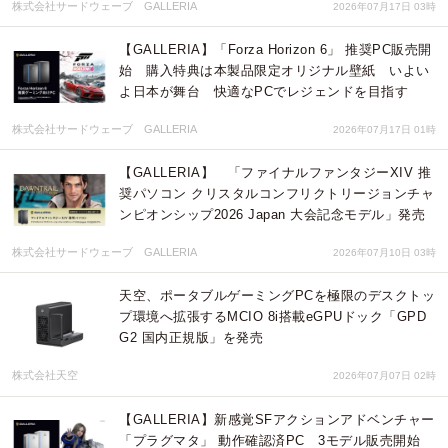
株式会社サードウェーブ GALLERIA
2026年07月17日 03時
【GALLERIA】「Forza Horizon 6」 推奨PC販売開
始 購入特典は本製品限定オリジナル壁紙 いよい
よ日本が舞台 快適なPCでレジェンドを目指す
株式会社サードウェーブ GALLERIA
2026年07月17日 01時
【GALLERIA】 「ファイナルファンタジーXIV 推
奨パソコン クリスタルコンフリクトリージョンチャ
ンピオンシップ2026 Japan 大会記念モデル」発売
株式会社サードウェーブ GALLERIA
2026年07月10日 03時
天空、ポータブルゲーミングPCを極限のデスクトッ
プ環境へ拡張するMCIO 8i搭載eGPUドック「GPD
G2 国内正規版」を発売
株式会社天空
2026年07月07日 02時
【GALLERIA】新感覚SFアクションアドベンチャー
「プラグマタ」 動作確認済PC 3モデル販売開始