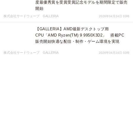
度最優秀賞を受賞受賞記念モデルを期間限定で販売
開始
株式会社サードウェーブ GALLERIA
2026年04月24日 03時
【GALLERIA】AMD最新デスクトップ用
CPU「AMD Ryzen(TM) 9 9950X3D2」 搭載PC
販売開始快適な配信・制作・ゲーム環境を実現
株式会社サードウェーブ GALLERIA
2026年04月24日 03時
【GALLERIA】インテル最新モバイルCPU Core
Ultra 9 プロセッサー 290HX Plus 搭載ノート
PC「NMC9L-R58-H6」販売開始
株式会社サードウェーブ GALLERIA
2026年04月24日 03時
「電源を入れれば、そこが研究室に」脳画像解析専
用ノートPCがアミュレットより新登場
アミュレット株式会社
2026年04月23日 06時