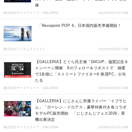
催
株式会社サードウェーブ GALLERIA
2026年06月10日 02時
「Revopoint POP 4」日本国内販売準備開始！
株式会社システムクリエイト
2026年06月09日 03時
【GALLERIA】どぐら氏主催「D4CUP」協賛記念キ
ャンペーン開催 Xのフォロー＆リポストで 抽選
で1名様に「ストリートファイター6 推奨PC」が当
たる
株式会社サードウェーブ GALLERIA
2026年06月05日 02時
【GALLERIA】にじさんじ所属ライバー「イブラヒ
ム」「ローレン・イロアス」豪華特典付き各コラボ
モデルPC販売開始 「にじさんじフェス2026」実
機出展決定
株式会社サードウェーブ GALLERIA
2026年05月14日 03時