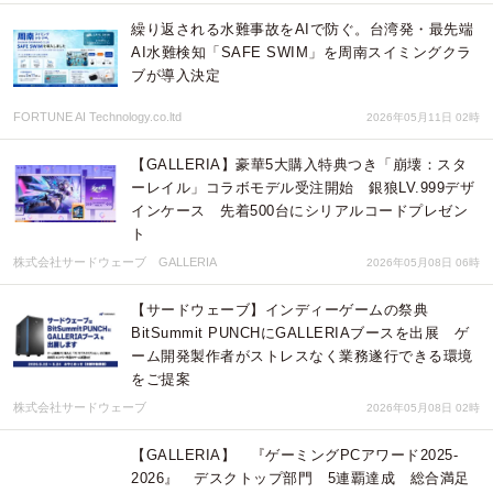
繰り返される水難事故をAIで防ぐ。台湾発・最先端
AI水難検知「SAFE SWIM」を周南スイミングクラ
ブが導入決定
FORTUNE AI Technology.co.ltd
2026年05月11日 02時
【GALLERIA】豪華5大購入特典つき「崩壊：スタ
ーレイル」コラボモデル受注開始 銀狼LV.999デザ
インケース 先着500台にシリアルコードプレゼン
ト
株式会社サードウェーブ GALLERIA
2026年05月08日 06時
【サードウェーブ】インディーゲームの祭典
BitSummit PUNCHにGALLERIAブースを出展 ゲ
ーム開発製作者がストレスなく業務遂行できる環境
をご提案
株式会社サードウェーブ
2026年05月08日 02時
【GALLERIA】 『ゲーミングPCアワード2025-
2026』 デスクトップ部門 5連覇達成 総合満足