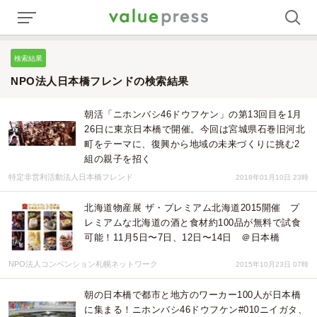
検索結果
NPO法人日本橋フレンドの検索結果
朝活「ニホンバシ46ドウフケン」の第13回目を1月
26日に東京日本橋で開催。今回は宮城県石巻旧河北
町をテーマに、復興から地域の未来づくりに挑む2
組の親子を招く
特定非営利活動法人日本橋フレンド
2018年01月10日 23時
北海道物産展 ザ・プレミアム北海道2015開催 プ
レミアムな北海道の酒と食材約100品が無料で試食
可能！11月5日〜7日、12日〜14日 ＠日本橋
NPO法人コンベンション札幌ネットワーク
2015年10月23日 07時
朝の日本橋で都市と地方のワーカー100人が日本橋
に集まる！ニホンバシ46ドウフケン#010ニイガタ、