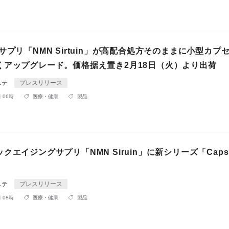
サプリ「NMN Sirtuin」が高配合処方そのままに小型カプ
アップグレード。価格据え置き2月18日（火）より出荷
ステ
プレスリリース
 06時
医療・健康
製品
クエイジングサプリ「NMN Siruin」に新シリーズ「Capsu
ステ
プレスリリース
 08時
医療・健康
製品