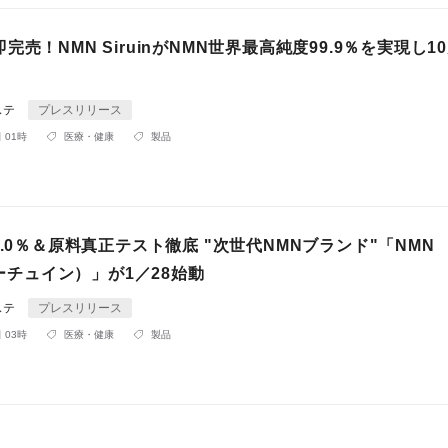
完売！NMN SiruinがNMN世界最高純度99.9％を実現し10
ステ
プレスリリース
 01時
医療・健康
製品
9.0％＆原料真正テスト徹底 "次世代NMNブランド"「NMN
（サーチュイン）」が1／28始動
ステ
プレスリリース
 03時
医療・健康
製品