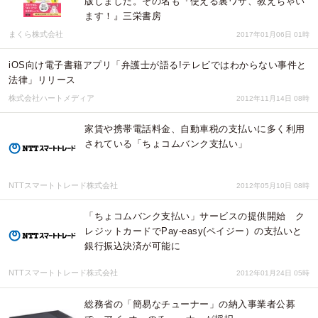
版しました。その名も『使える裏ワザ、教えちゃい
ます！』三栄書房
まくら株式会社
2017年01月06日 01時
iOS向け電子書籍アプリ「弁護士が語る!テレビではわからない事件と
法律」リリース
株式会社ハートメディア
2012年11月14日 08時
家賃や携帯電話料金、自動車税の支払いに多く利用
されている「ちょコムバンク支払い」
NTTスマートトレード株式会社
2012年05月10日 08時
「ちょコムバンク支払い」サービスの提供開始 ク
レジットカードでPay-easy(ペイジー）の支払いと
銀行振込決済が可能に
NTTスマートトレード株式会社
2012年01月24日 05時
総務省の「簡易なチューナー」の納入事業者公募