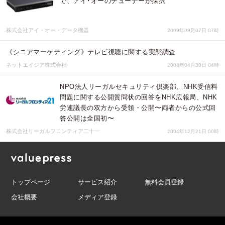
で、アイ･オーのチューナーが採択
株式会社アイ・オー・データ機器
2009年09月07日 07時
《シニアマーケティング》テレビ視聴に関する実態調査
ネットエイジア株式会社
2008年04月30日 04時
NPO法人リーガルセキュリティ倶楽部、NHK受信料
問題に関する公開質問状の回答をNHK広報局、NHK
労連議長の双方から受領・公開〜両者からの公式回
答公開は全国初〜
株式会社リーガルフロンティア二十一
2004年12月21日 00時
トップページ
サービス紹介
無料会員登録
会社概要
メディア登録