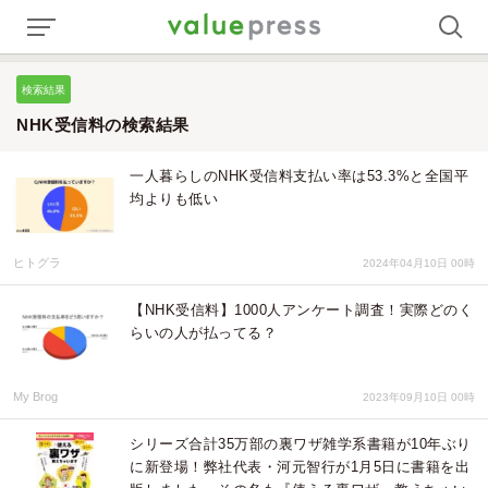
検索結果
NHK受信料の検索結果
一人暮らしのNHK受信料支払い率は53.3%と全国平
均よりも低い
ヒトグラ
2024年04月10日 00時
【NHK受信料】1000人アンケート調査！実際どのく
らいの人が払ってる？
My Brog
2023年09月10日 00時
シリーズ合計35万部の裏ワザ雑学系書籍が10年ぶり
に新登場！弊社代表・河元智行が1月5日に書籍を出