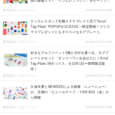
態の旗艦ストア「ケンエレブンシツ」がオープン！
株式会社ケンエレファント
2025年05月07日 08時
ケンエレスタンド札幌ステラプレイス店で“Acryl
Tag Plate” POPUPが11月22日～限定開催！クリス
マスプレゼントにもオススメなタグプレート。
株式会社ケンエレファント
2024年11月12日 03時
好きなアルファベット2種と日付を選べる、タグプ
レートのセット「オンリーワンをあなたに｜Acryl
Tag Plate 39ボックス」を10月1日〜期間限定販
売！
株式会社ケンエレファント
2024年10月01日 10時
久保木要とNEWSEDによる個展〈ニューニュー〉
が、京都の「ビニールテープ」で8月30日（金）か
ら開催
株式会社ケンエレファント
2024年08月29日 09時