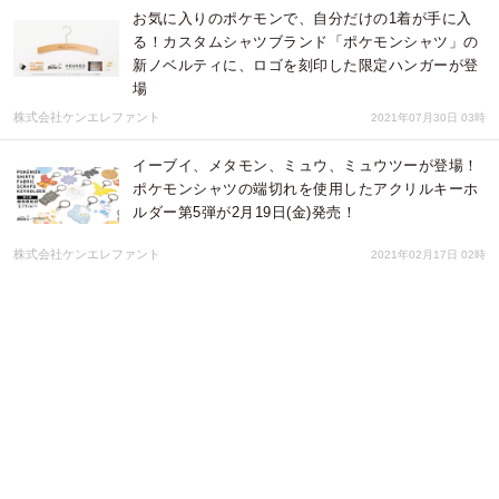
お気に入りのポケモンで、自分だけの1着が手に入
る！カスタムシャツブランド「ポケモンシャツ」の
新ノベルティに、ロゴを刻印した限定ハンガーが登
場
株式会社ケンエレファント
2021年07月30日 03時
イーブイ、メタモン、ミュウ、ミュウツーが登場！
ポケモンシャツの端切れを使用したアクリルキーホ
ルダー第5弾が2月19日(金)発売！
株式会社ケンエレファント
2021年02月17日 02時
アップサイクルブランド「NEWSED」、1月23日
(土)放送・日本テレビ系「ぶらり途中下車の旅」で
紹介。
株式会社ケンエレファント
2021年01月28日 09時
第4弾にはゲンガーが登場！アクリルキーホルダー
「POKÉMON SHIRTS FABRIC SCRAPS
KEYHOLDER」第4弾30種が1月22日（金）発売