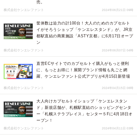
売。
株式会社ケンエレファント
2024年06月21日 09時
筐体数は迫力の計100台！大人のためのカプセルト
イがそろうショップ「ケンエレスタンド」が、JR京
都駅直結の商業施設「ASTY京都」に6月17日オープ
ン
株式会社ケンエレファント
2024年06月07日 04時
直営ECサイトでのカプセルトイ購入がもっと便利
に、もっとお得に！展開ブランド情報も丸ごと網
羅、ケンエレファント公式アプリが4月15日新登場
株式会社ケンエレファント
2024年04月15日 08時
大人向けカプセルトイショップ「ケンエレスタン
ド」新規店舗が、札幌駅直結のショッピングセンタ
ー「札幌ステラプレイス」センター５Fに4月18日オ
ープン！
株式会社ケンエレファント
2024年04月11日 03時