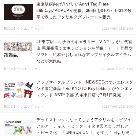
東京駅構内のVINYLで“Acryl Tag Plate
365Days”POPUPが開催。365日を0101～1231の数
字で表したアクリルタグプレートを販売
株式会社ケンエレファント
2024年08月01日 10時
JR東京駅エキナカのギャラリー「VINYL」が、代官
山 蔦屋書店でエキシビションを開催！アート作品や
ソフビ、絵本やおしゃれなアップサイクルアイテム
などが大集結
株式会社ケンエレファント
2024年07月26日 11時
アップサイクルブランド・NEWSEDのケンエレスタ
ンド限定商品「Re KYOTO KeyHolder」がケンエレ
スタンド ASTY京都 八条東口店で7月1日発売
株式会社ケンエレファント
2024年06月27日 10時
デッドストックになってしまうアクリルを、ビジュ
アルアーティスト ミック・イタヤ氏とコラボしアー
トピース化。「UNISUS UNIT」が７月１日より発