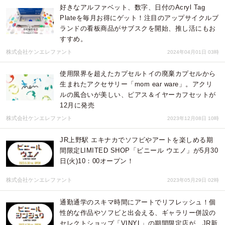
好きなアルファベット、数字、日付のAcryl Tag
Plateを毎月お得にゲット！注目のアップサイクルブ
ランドの看板商品がサブスクを開始、推し活にもお
すすめ。
株式会社ケンエレファント
2024年04月01日 03時
使用限界を超えたカプセルトイの廃棄カプセルから
生まれたアクセサリー「mom ear ware」。アクリ
ルの風合いが美しい、ピアス＆イヤーカフセットが
12月に発売
株式会社ケンエレファント
2023年12月08日 10時
JR上野駅 エキナカでソフビやアートを楽しめる期
間限定LIMITED SHOP「ビニール ウエノ」が5月30
日(火)10：00オープン！
株式会社ケンエレファント
2023年05月29日 02時
通勤通学のスキマ時間にアートでリフレッシュ！個
性的な作品やソフビと出会える、ギャラリー併設の
セレクトショップ「VINYL」の期間限定店が、JR新