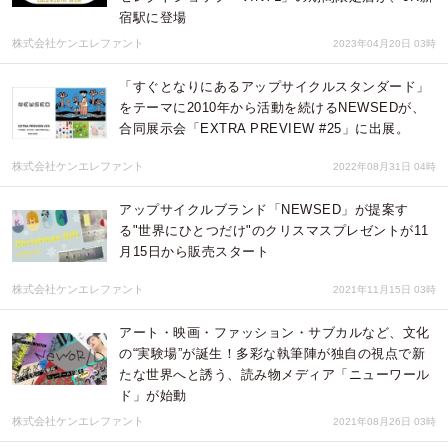
宿駅に登場
株式会社ケンエレファント
2023年04月20日 03時
「すぐとなりにあるアップサイクルスタンダード」
をテーマに2010年から活動を続けるNEWSEDが、
合同展示会「EXTRA PREVIEW #25」に出展。
株式会社ケンエレファント
2022年08月31日 04時
アップサイクルブランド「NEWSED」が提案す
る"世界にひとつだけ"のクリスマスプレゼントが11
月15日から販売スタート
株式会社ケンエレファント
2021年11月15日 03時
アート・映画・ファッション・サブカルなど、文化
の“実験場”が誕生！多彩な執筆陣が独自の視点で新
たな世界へと誘う、読み物メディア「ニューワール
ド」が始動
株式会社ケンエレファント
2021年08月26日 03時