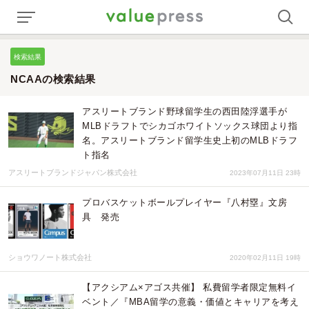
検索結果
NCAAの検索結果
アスリートブランド野球留学生の西田陸浮選手が
MLBドラフトでシカゴホワイトソックス球団より指
名。アスリートブランド留学生史上初のMLBドラフ
ト指名
アスリートブランドジャパン株式会社
2023年07月11日 23時
プロバスケットボールプレイヤー『八村塁』文房
具 発売
ショウワノート株式会社
2020年02月11日 19時
【アクシアム×アゴス共催】 私費留学者限定無料イ
ベント／『MBA留学の意義・価値とキャリアを考え