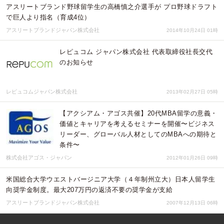
アスリートブランド野球留学生の高橋慎之介選手が プロ野球ドラフト
で巨人より指名（育成4位）
アスリートブランドジャパン株式会社
2014年10月24日 01時
レピュコム ジャパン株式会社 代表取締役社長交代
のお知らせ
レピュコムジャパン株式会社
2013年02月27日 05時
【アクシアム・アゴス共催】20代MBA留学の意義・
価値とキャリアを考えるセミナーを開催〜ビジネス
リーダー、グローバル人材としてのMBAへの期待と
条件〜
株式会社アゴス・ジャパン
2012年01月26日 09時
米国総合大学ウエストバージニア大学（４年制州立大）日本人留学生
向奨学金制度。最大207万円の返済不要の奨学金が支給
アスリートブランドジャパン株式会社
2007年12月13日 06時