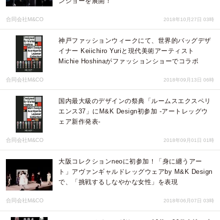
ンショーを展開！
合同会社M&CO
2018年10月27日 03時
神戸ファッションウィークにて、世界的バッグデザ
イナー Keiichiro Yuriと現代美術アーティスト
Michie Hoshinaがファッションショーでコラボ
合同会社M&CO
2018年09月13日 06時
国内最大級のデザインの祭典「ルームスエクスペリ
エンス37」にM&K Design初参加 -アートレッグウ
ェア新作発表-
合同会社M&CO
2018年09月01日 01時
大阪コレクションneoに初参加！「身に纏うアー
ト」アヴァンギャルドレッグウェアby M&K Design
で、「挑戦するしなやかな女性」を表現
合同会社M&CO
2018年06月07日 03時