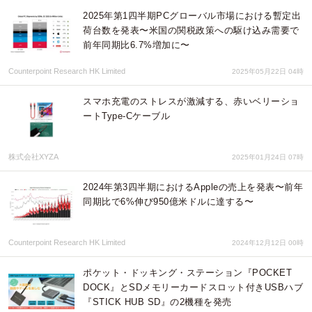
2025年第1四半期PCグローバル市場における暫定出
荷台数を発表〜米国の関税政策への駆け込み需要で
前年同期比6.7%増加に〜
Counterpoint Research HK Limited
2025年05月22日 04時
スマホ充電のストレスが激減する、赤いベリーショ
ートType-Cケーブル
株式会社XYZA
2025年01月24日 07時
2024年第3四半期におけるAppleの売上を発表〜前年
同期比で6%伸び950億米ドルに達する〜
Counterpoint Research HK Limited
2024年12月12日 00時
ポケット・ドッキング・ステーション『POCKET
DOCK』とSDメモリーカードスロット付きUSBハブ
『STICK HUB SD』の2機種を発売