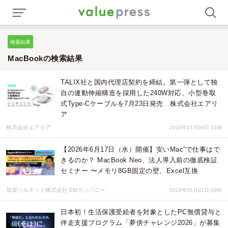
検索結果
MacBookの検索結果
TALIX社と国内代理店契約を締結。第一弾として独
自の連動伸縮構造を採用した240W対応、小型巻取
式Type-Cケーブルを7月23日発売 株式会社エアリ
ア
株式会社エアリア
2026年07月09日 01時
【2026年6月17日（水）開催】安いMac”で仕事はで
きるのか？ MacBook Neo、法人導入前の徹底検証
セミナー 〜メモリ8GB固定の壁、Excel互換
加賀ソルネット株式会社 EMカンパニー
2026年06月01日 06時
日本初！生活保護受給者を対象としたPC無償貸与と
伴走支援プログラム「夢傍チャレンジ2026」が募集