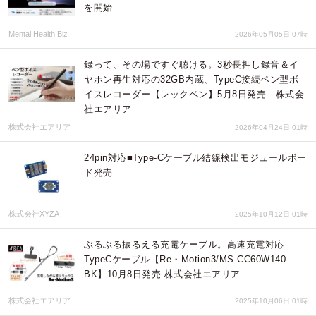
を開始
Mental Health Biz
2026年05月05日 07時
録って、その場ですぐ聴ける。3秒長押し録音＆イ
ヤホン再生対応の32GB内蔵、TypeC接続ペン型ボ
イスレコーダー【レックペン】5月8日発売 株式会
社エアリア
株式会社エアリア
2026年04月24日 01時
24pin対応■Type-Cケーブル結線検出モジュールボー
ド発売
株式会社XYZA
2025年10月12日 01時
ぶるぶる振るえる充電ケーブル。高速充電対応
TypeCケーブル【Re・Motion3/MS-CC60W140-
BK】10月8日発売 株式会社エアリア
株式会社エアリア
2025年10月06日 01時