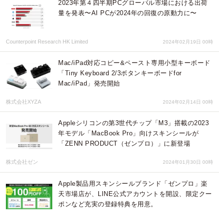
2023年第４四半期PCグローバル市場における出荷
量を発表〜AI PCが2024年の回復の原動力に〜
Counterpoint Research HK Limited
2024年02月19日 00時
Mac/iPad対応コピー&ペースト専用小型キーボード
「Tiny Keyboard 2/3ボタンキーボードfor
Mac/iPad」発売開始
株式会社XYZA
2024年02月14日 00時
Appleシリコンの第3世代チップ「M3」搭載の2023
年モデル「MacBook Pro」向けスキンシールが
「ZENN PRODUCT（ゼンプロ）」に新登場
株式会社ゼン
2024年01月30日 00時
Apple製品用スキンシールブランド「ゼンプロ」楽
天市場店が、LINE公式アカウントを開設、限定クー
ポンなど充実の登録特典を用意。