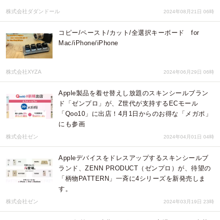
株式会社ダダンドール
2024年08月21日 06時
コピー/ペースト/カット/全選択キーボード for
Mac/iPhone/iPhone
株式会社XYZA
2024年06月29日 06時
Apple製品を着せ替えし放題のスキンシールブラン
ド「ゼンプロ」が、Z世代が支持するECモール
「Qoo10」に出店！4月1日からのお得な「メガポ」
にも参画
株式会社ゼン
2024年04月01日 04時
Appleデバイスをドレスアップするスキンシールブ
ランド、ZENN PRODUCT（ゼンプロ）が、待望の
「柄物PATTERN」一斉に4シリーズを新発売しま
す。
株式会社ゼン
2024年03月19日 23時