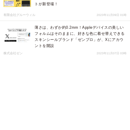
トが新登場！
有限会社グルーウィル
2023年11月09日 01時
薄さは、わずか約0.2mm！Appleデバイスの美しい
フォルムはそのままに、好きな色に着せ替えできる
スキンシールブランド「ゼンプロ」が、Xにアカウ
ントを開設
株式会社ゼン
2023年11月07日 03時
【調査レポート】MacBook Airのメモリ容量は64GB
と16GB以上のどっちを選ぶのか？72％の人が
「16GB以上」を選ぶという結果でした。
Life Style Partners
2023年09月05日 04時
【貼るだけでテンキーが使えるNums】ライブコマ
ースで50%OFF！（ライブコマースサイト：カウメ
ルにて）
ADZUKI TRADING
2023年05月26日 09時