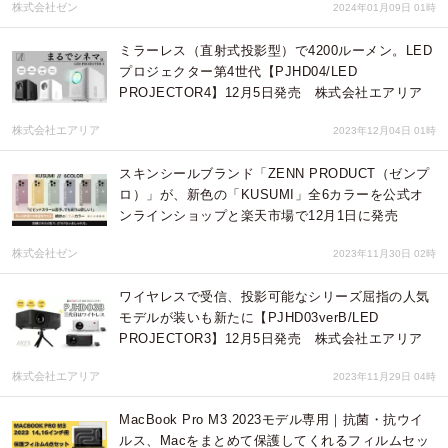
株式会社ゼン
2024年01月09日 01時
ミラーレス（直射式投影型）で4200ルーメン。LED
プロジェクター第4世代【PJHD04/LED
PROJECTOR4】12月5日発売 株式会社エアリア
株式会社エアリア
2023年12月04日 01時
スキンシールブランド「ZENN PRODUCT（ゼンプ
ロ）」が、新色の「KUSUMI」全6カラーを公式オ
ンラインショップと楽天市場で12月1日に発売
株式会社ゼン
2023年11月30日 02時
ワイヤレスで受信、投影可能なシリーズ屈指の人気
モデルが装いも新たに【PJHD03verB/LED
PROJECTOR3】12月5日発売 株式会社エアリア
株式会社エアリア
2023年11月29日 04時
MacBook Pro M3 2023モデル専用｜抗菌・抗ウイ
ルス、Macをまとめて保護してくれるフィルムセッ