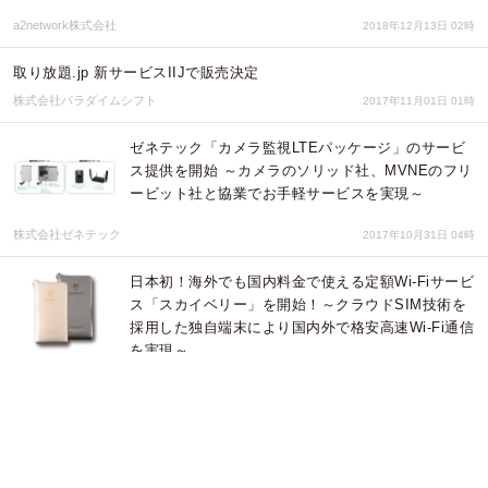
a2network株式会社
2018年12月13日 02時
取り放題.jp 新サービスIIJで販売決定
株式会社パラダイムシフト
2017年11月01日 01時
ゼネテック「カメラ監視LTEパッケージ」のサービ
ス提供を開始 ～カメラのソリッド社、MVNEのフリ
ービット社と協業でお手軽サービスを実現～
株式会社ゼネテック
2017年10月31日 04時
日本初！海外でも国内料金で使える定額Wi-Fiサービ
ス「スカイベリー」を開始！～クラウドSIM技術を
採用した独自端末により国内外で格安高速Wi-Fi通信
を実現～
a2network株式会社
2017年09月13日 02時
フリービット、NTTドコモと顧客管理業務システム
のオンライン連携を完了