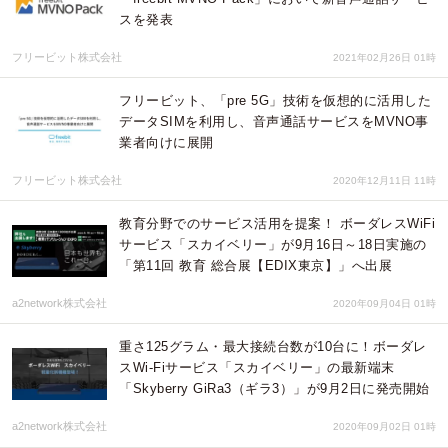
スを発表
フリービット株式会社
2021年02月26日 01時
フリービット、「pre 5G」技術を仮想的に活用した
データSIMを利用し、音声通話サービスをMVNO事
業者向けに展開
フリービット株式会社
2020年12月11日 11時
教育分野でのサービス活用を提案！ ボーダレスWiFi
サービス「スカイベリー」が9月16日～18日実施の
「第11回 教育 総合展【EDIX東京】」へ出展
a2network株式会社
2020年09月04日 01時
重さ125グラム・最大接続台数が10台に！ボーダレ
スWi-Fiサービス「スカイベリー」の最新端末
「Skyberry GiRa3（ギラ3）」が9月2日に発売開始
a2network株式会社
2020年09月02日 01時