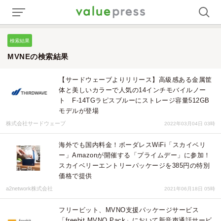
検索結果
MVNEの検索結果
【サードウェーブよりリリース】高級感ある金属筐
体と美しいカラーで人気の14インチモバイルノー
ト F-14TGラピスブルーにストレージ容量512GB
モデルが登場
株式会社サードウェーブ
2022年03月04日 03時
海外でも国内料金！ボーダレスWiFi「スカイベリ
ー」Amazonが開催する「プライムデー」に参加！
スカイベリーエントリーパッケージを385円の特別
価格で提供
a2network株式会社
2021年06月18日 05時
フリービット、MVNO支援パッケージサービス
「freebit MVNO Pack」において新音声通話サービ