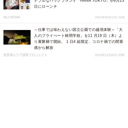
ナブルなバッグブランド「HANA TOKYO」が8月23
日にローンチ
KILLYEDNA
2021年08月12日 01時
～仕事では味わえない国立公園での越境体験～「大
人のプライべート林間学校」を11 月19 日（木）よ
り裏磐梯で開始。 1 日4 組限定、コロナ禍での閉塞
感から解放
曽原湖エリア誘客プロジェクト
2020年11月06日 05時
「ジャパニーズハーブティー 今古今」父の日に ‘割
っていたわるお茶ギフト’ を発売〜いつもと違う
「お茶割り」で「いたわり」を〜
株式会社カル・ダモン
2020年06月11日 01時
「ジャパニーズハーブティー 今古今」‘マッチング
母の日ギフト’を4月24日に発売 〜会えない母の日
に届けたい、‘恩送り’のプレゼント～
株式会社カル・ダモン
2020年04月24日 02時