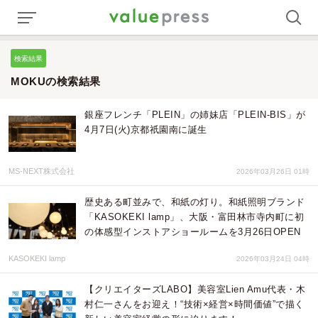
検索結果
MOKUの検索結果
銀座フレンチ「PLEIN」の姉妹店「PLEIN-BIS」が
4月7日(火)京都祇園南に誕生
MS-NEXT株式会社
2026年03月26日 01時
歴史ある町並みで、和紙の灯り。和紙照明ブランド
「KASOKEKI lamp」、大阪・富田林市寺内町に初
の体感型インストアショールームを3月26日OPEN
KASOKEKI lamp
2026年03月24日 04時
【クリエイターズLABO】美容室Lien Amu代表・木
村仁一さんをお迎え！“技術×経営×時間価値”で描く