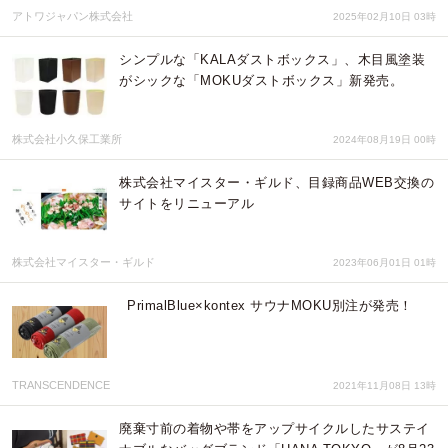
アトワジャパン株式会社
2025年02月10日 03時
シンプルな「KALAダストボックス」、木目風塗装
がシックな「MOKUダストボックス」新発売。
株式会社小久保工業所
2024年08月19日 00時
株式会社マイスター・ギルド、目録商品WEB交換の
サイトをリニューアル
株式会社マイスター・ギルド
2023年06月01日 01時
PrimalBlue×kontex サウナMOKU別注が発売！
TRANSCENDENCE
2021年11月08日 13時
廃棄寸前の着物や帯をアップサイクルしたサステイ