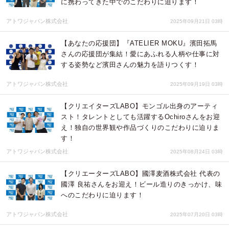
に携わってきた中でのこだわりに迫ります！
アトワジャパン株式会社
2025年09月21日 03時
【あなたの応援団】『ATELIER MOKU』濱田拓馬
さんの応援団が集結！愛にあふれる人柄や仕事に対
する姿勢など濱田さんの魅力を語りつくす！
アトワジャパン株式会社
2025年09月19日 03時
【クリエイターズLABO】モンゴル出身のアーティ
スト！タレントとしても活躍するOchiroさんをお迎
え！独自の世界観や作品づくりのこだわりに迫りま
す！
アトワジャパン株式会社
2025年08月24日 03時
【クリエーターズLABO】國澤麦酒株式会社 代表の
國澤 良祐さんをお迎え！ビール造りのきっかけ、味
へのこだわりに迫ります！
アトワジャパン株式会社
2025年07月20日 03時