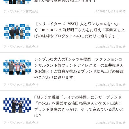
新しい美容室経営の形に迫ります！
アトワジャパン株式会社
2026年03月17日 03時
【クリエイターズLABO】人とワンちゃんをつな
ぐ！mmsu-haの前野昭二さんをお迎え！事業立ち上
げの経緯やプロダクトへのこだわりに迫ります！
アトワジャパン株式会社
2026年02月17日 03時
シンプルな大人のTシャツを提案！ファッションコ
ンサルタント兼ブランドディレクターの金井毅さん
をお迎え！ご自身が携わるブランド立ち上げの経緯
やこだわりに迫ります！
アトワジャパン株式会社
2026年01月20日 03時
FMラジオ番組「レイナの時間」にレザーブランド
「moku」を運営する濱田拓馬さんがゲスト出演！
ブランド誕生のきっかけ、そして込めている思いと
は？
アトワジャパン株式会社
2026年01月07日 03時