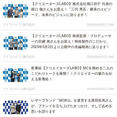
【クリエーターズLABO】株式会社堀口切子 代表の
堀口 徹さんをお迎え！「三代 秀石」継承のエピソ
ード、未来のビジョンに迫ります！
アトワジャパン株式会社
2025年06月22日 03時
【クリエーターズLABO】映画監督・プロデューサ
ーの宗綱 弟さんをお迎え！映画製作のこだわり、
2025年5月2日より公開中の長編映画に迫ります！
アトワジャパン株式会社
2025年05月27日 00時
新番組【クリエイターズLABO】MCを務める二人の
こだわりトークを展開！！クリエイターの魅力を伝
える新番組！
アトワジャパン株式会社
2025年04月20日 03時
レザーブランド『MOKU』を運営する濱田拓馬さん
が、ブランドを立ち上げたきっかけ、そして込める
思いを語ります