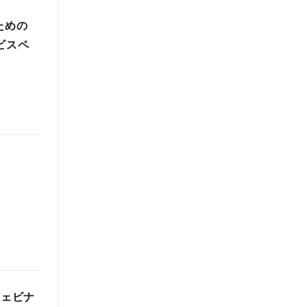
ための
ビスペ
ー
ウェビナ