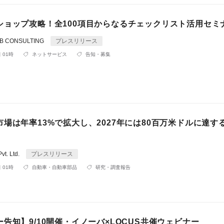
ショップ攻略！全100項目からなるチェックリスト活用セミ
 CONSULTING
プレスリリース
 01時
ネットサービス
告知・募集
場は年率13%で拡大し、2027年には80百万米ドルに達す
Pvt. Ltd.
プレスリリース
 01時
自動車・自動車部品
研究・調査報告
告知】9/10開催・イノーバ×LOCUS共催ウェビナー