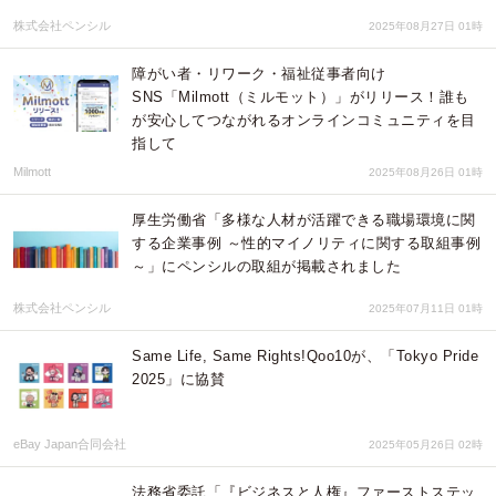
株式会社ペンシル
2025年08月27日 01時
障がい者・リワーク・福祉従事者向け
SNS「Milmott（ミルモット）」がリリース！誰も
が安心してつながれるオンラインコミュニティを目
指して
Milmott
2025年08月26日 01時
厚生労働省「多様な人材が活躍できる職場環境に関
する企業事例 ～性的マイノリティに関する取組事例
～」にペンシルの取組が掲載されました
株式会社ペンシル
2025年07月11日 01時
Same Life, Same Rights!Qoo10が、「Tokyo Pride
2025」に協賛
eBay Japan合同会社
2025年05月26日 02時
法務省委託「『ビジネスと人権』ファーストステッ