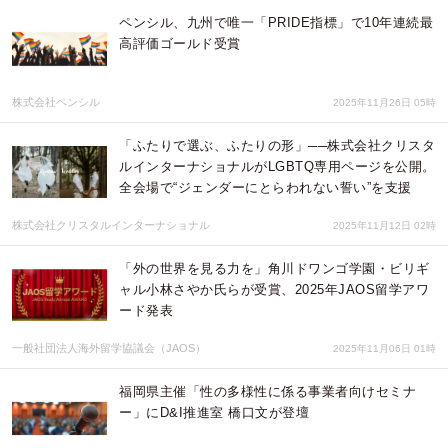
ペンシル、九州で唯一「PRIDE指標」で10年連続最
高評価ゴールド受賞
株式会社ペンシル
2025年11月26日 05時
「ふたりで選ぶ、ふたりの形」──株式会社クリスタ
ルインターナショナルがLGBTQ専用ページを公開。
全会場で“ジェンダーにとらわれない誓い”を支援
株式会社クリスタルインターナショナル
2025年11月12日 02時
「外の世界を見る力を」角川ドワンゴ学園・ビリギ
ャル小林さやか氏らが受賞、2025年JAOS留学アワ
ード発表
一般社団法人海外留学協議会（JAOS）
2025年11月06日 01時
福岡県主催「性の多様性に係る事業者向けセミナ
ー」にD&I推進室 橋口文が登壇