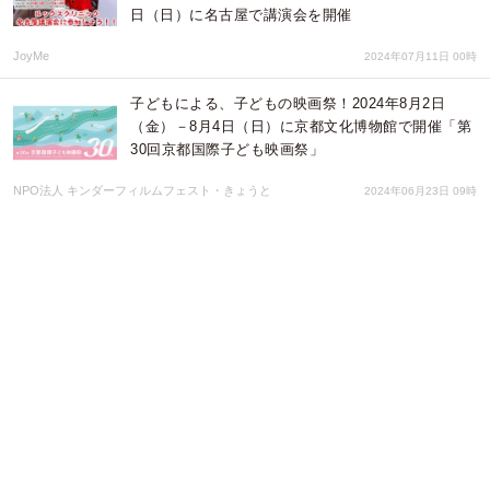
日（日）に名古屋で講演会を開催
JoyMe
2024年07月11日 00時
子どもによる、子どもの映画祭！2024年8月2日
（金）－8月4日（日）に京都文化博物館で開催「第
30回京都国際子ども映画祭」
NPO法人 キンダーフィルムフェスト・きょうと
2024年06月23日 09時
今年もレインボープライドを応援しています。
Qoo10が、東京レインボープライド2024に協賛
MOVEファッション特別セールを4/8（月）～
4/14（日）に開催
eBay Japan合同会社
2024年04月09日 02時
誰もが自分らしく活躍できる社会へ、企業経営者ア
ライネットワーク「Pride1000」に代表取締役社長
倉橋美佳が参加
株式会社ペンシル
2024年04月03日 09時