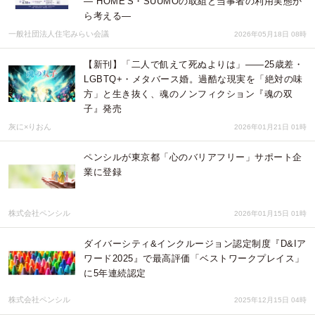
― HOME'S・SUUMOの取組と当事者の利用実態か
ら考える―
一般社団法人住宅みらい会議
2026年05月18日 08時
【新刊】「二人で飢えて死ぬよりは」――25歳差・
LGBTQ+・メタバース婚。過酷な現実を「絶対の味
方」と生き抜く、魂のノンフィクション『魂の双
子』発売
灰に×りおん
2026年01月21日 01時
ペンシルが東京都「心のバリアフリー」サポート企
業に登録
株式会社ペンシル
2026年01月15日 01時
ダイバーシティ&インクルージョン認定制度『D&Iア
ワード2025』で最高評価「ベストワークプレイス」
に5年連続認定
株式会社ペンシル
2025年12月15日 04時