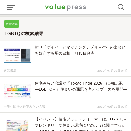
検索結果
LGBTQの検索結果
新刊「ゲイバーとマッチングアプリ－ゲイの出会い
を媒介する場の諸相」7月9日発売
玄武書房
2026年07月09日 04時
住宅みらい会議が「Tokyo Pride 2026」に初出展。
―LGBTQ＋と住まいの課題を考えるブースを展開―
一般社団法人住宅みらい会議
2026年05月29日 06時
【イベント】住宅プラットフォーマーは、LGBTQ＋
フレンドリーな住まい環境にどのように関与するか