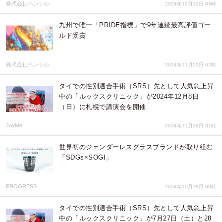
株式会社ペンシル
2024年12月19日 03時
九州で唯一「PRIDE指標」で9年連続最高評価ゴー
ルド受賞
株式会社ペンシル
2024年11月19日 02時
タイでの性別適合手術（SRS）先として人気急上昇
中の「ルックスクリニック」が2024年12月8日
（日）に札幌で講演会を開催
JoyMe
2024年11月18日 01時
世界初のジェンダーレスグラスブランドが取り組む
「SDGs×SOGI」
PROGRESS
2024年10月18日 00時
タイでの性別適合手術（SRS）先として人気急上昇
中の「ルックスクリニック」が7月27日（土）と28