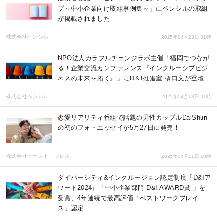
プ～中小企業向け取組事例集～」にペンシルの取組
が掲載されました
株式会社ペンシル
2025年04月23日 01時
NPO法人カラフルチェンジラボ主催「福岡でつなが
る！企業交流カンファレンス『インクルーシブビジ
ネスの未来を拓く』」にD＆I推進室 橋口文が登壇
株式会社ペンシル
2025年04月18日 01時
恋愛リアリティ番組で話題の男性カップルDaiShun
の初のフォトエッセイが5月27日に発売！
株式会社イースト・プレス
2025年04月11日 10時
ダイバーシティ&インクルージョン認定制度『D&Iア
ワード2024』「中小企業部門 D&I AWARD賞 」を
受賞、4年連続で最高評価「ベストワークプレイ
ス」認定