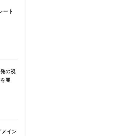
ドシート
開発の視
供を開
ドメイン