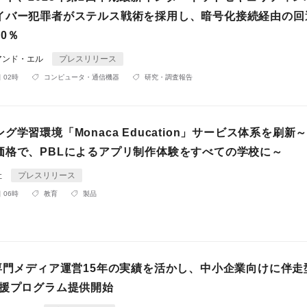
イバー犯罪者がステルス戦術を採用し、暗号化接続経由の回
0％
アンド・エル
プレスリリース
 02時
コンピュータ・通信機器
研究・調査報告
グ学習環境「Monaca Education」サービス体系を刷新
価格で、PBLによるアプリ制作体験をすべての学校に～
社
プレスリリース
 06時
教育
製品
S専門メディア運営15年の実績を活かし、中小企業向けに伴走
支援プログラム提供開始