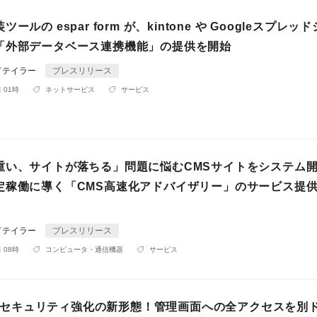
ールの espar form が、kintone や Googleスプレッ
「外部データベース連携機能」の提供を開始
ドテイラー
プレスリリース
 01時
ネットサービス
サービス
重い、サイトが落ちる」問題に悩むCMSサイトをシステム
定稼働に導く「CMS高速化アドバイザリー」のサービス提
ドテイラー
プレスリリース
 08時
コンピュータ・通信機器
サービス
essセキュリティ強化の新形態！管理画面への全アクセスを別