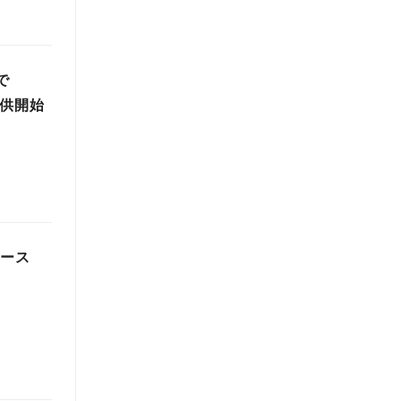
で
提供開始
ブース