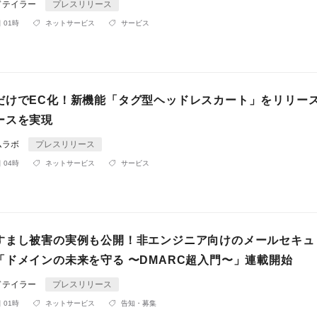
ドテイラー
プレスリリース
 01時
ネットサービス
サービス
だけでEC化！新機能「タグ型ヘッドレスカート」をリリー
ースを実現
ムラボ
プレスリリース
 04時
ネットサービス
サービス
すまし被害の実例も公開！非エンジニア向けのメールセキュ
「ドメインの未来を守る 〜DMARC超入門〜」連載開始
ドテイラー
プレスリリース
 01時
ネットサービス
告知・募集