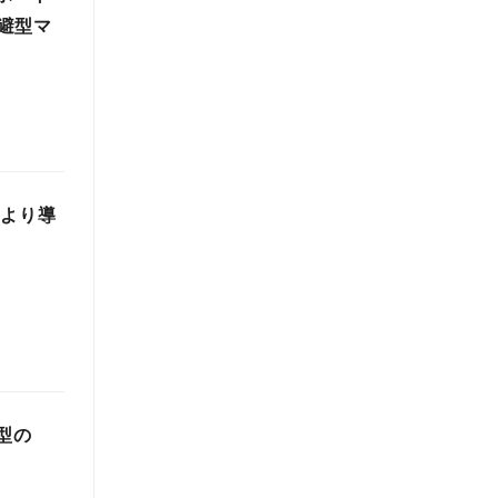
避型マ
～より導
型の