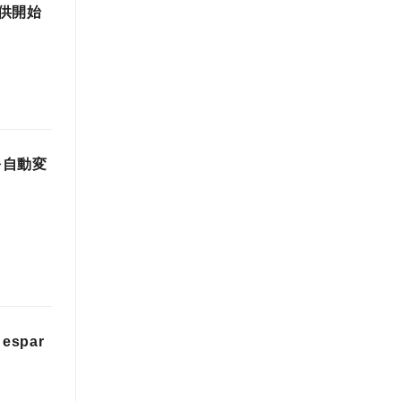
供開始
を自動変
spar