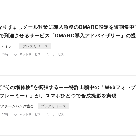
なりすましメール対策に導入急務のDMARC設定を短期集中
ct まで到達させるサービス「DMARC導入アドバイザリー」の
ドテイラー
プレスリリース
 02時
ネットサービス
サービス
で“その場体験”を拡張する――特許出願中の「Webフォト
E（フレーミー）」が、スマホひとつで合成撮影を実現
本スチームパンク協会
プレスリリース
 03時
ネットサービス
サービス