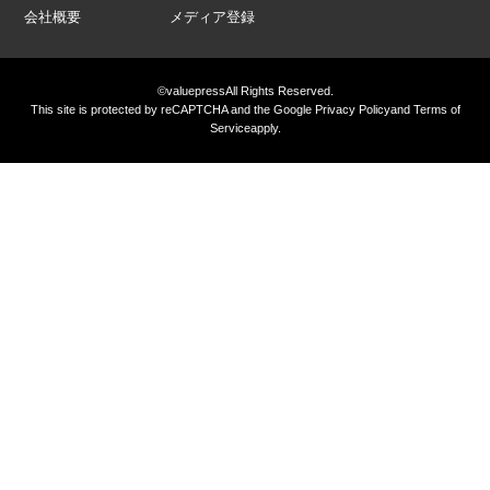
会社概要
メディア登録
©valuepress
All Rights Reserved.
This site is protected by reCAPTCHA and the Google
Privacy Policy
and
Terms of
Service
apply.