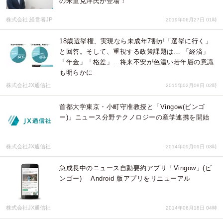
の米重克洋氏が登場！
株式会社 経営者JP
2019年06月27日 01時
18歳選挙権、実現なら未成年7割が「選挙に行く」
と回答。そして、重視する政策課題は… 「経済」
「年金」「格差」…将来不安が色濃い若年層の意識
も明らかに
株式会社JX通信社
2015年02月09日 02時
首都大学東京・小町守准教授と「Vingow(ビンゴ
ー)」ニュース分野テクノロジーの産学連携を開始
株式会社JX通信社
2014年09月09日 03時
急成長中のニュース自動要約アプリ「Vingow」(ビ
ンゴー) Android 版アプリをリニューアル
株式会社JX通信社
2014年06月18日 04時