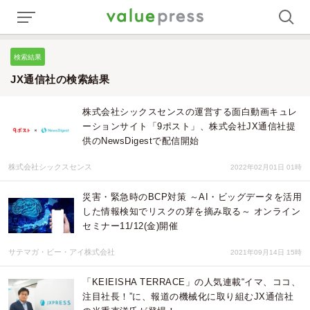
検索結果
JX通信社の検索結果
株式会社シックスセンスの運営する面白動画キュレ
ーションサイト「9ポスト」、株式会社JX通信社提
供のNewsDigestで配信開始
株式会社シックスセンス
2022年02月01日 01時
災害・緊急時のBCP対策 ～AI・ビッグデータを活用
した情報検知でリスクの芽を摘み取る～ オンライン
セミナー11/12(金)開催
サテマガ・ビー・アイ株式会社
2021年09月14日 15時
「KEIEISHA TERRACE」の人気連載“イマ、ココ、
注目社長！”に、報道の機械化に取り組むJX通信社