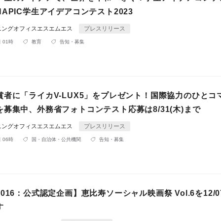
APIC学生アイデアコンテスト2023
ニングオフィスエスエムエス
プレスリリース
 01時
教育
告知・募集
賞者に「ライカV-LUX5」をプレゼント！国際協力のひとコ
募集中、外務省フォトコンテスト応募は8/31(木)まで
ニングオフィスエスエムエス
プレスリリース
 06時
国・自治体・公共機関
告知・募集
016：公式認定企画】恵比寿ソーシャル映画祭 Vol.6を12/07
す