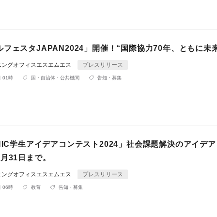
フェスタJAPAN2024」開催！“国際協力70年、ともに未
ニングオフィスエスエムエス
プレスリリース
 01時
国・自治体・公共機関
告知・募集
NIC学生アイデアコンテスト2024」社会課題解決のアイデ
月31日まで。
ニングオフィスエスエムエス
プレスリリース
 06時
教育
告知・募集