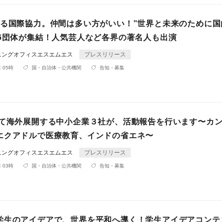
くる国際協力。仲間は多い方がいい！”世界と未来のために国
36団体が集結！人気芸人など各界の著名人も出演
ニングオフィスエスエムエス
プレスリリース
 05時
国・自治体・公共機関
告知・募集
して海外展開する中小企業３社が、活動報告を行います〜カ
エクアドルで医療教育、インドの省エネ〜
ニングオフィスエスエムエス
プレスリリース
 03時
国・自治体・公共機関
告知・募集
学生のアイデアで、世界を平和へ導く！学生アイデアコンテ