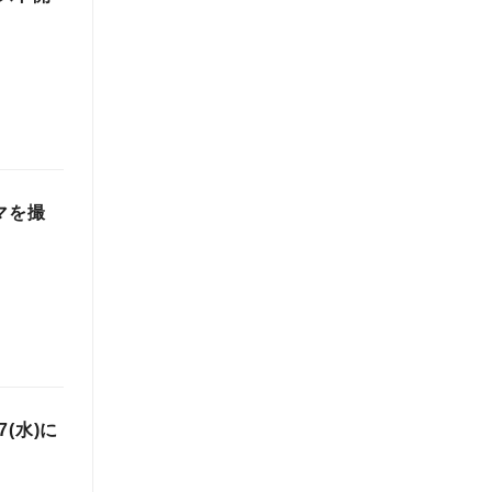
マを撮
(水)に