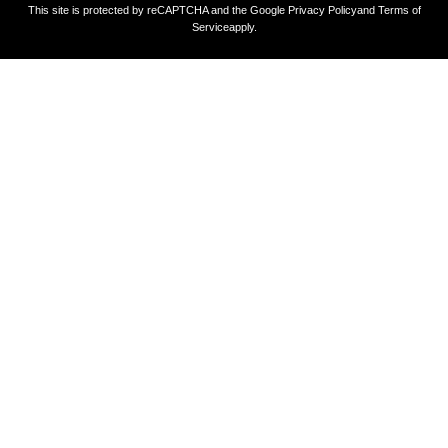
This site is protected by reCAPTCHA and the Google
Privacy Policy
and
Terms of
Service
apply.