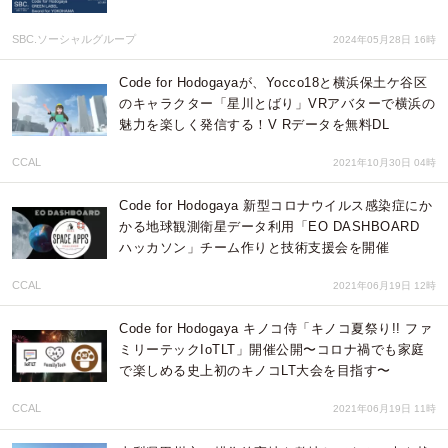
SBC.ソーシャルグループ
2024年05月28日 16時
Code for Hodogayaが、Yocco18と横浜保土ケ谷区
のキャラクター「星川とばり」VRアバターで横浜の
魅力を楽しく発信する！V Rデータを無料DL
CCAL
2021年10月30日 04時
Code for Hodogaya 新型コロナウイルス感染症にか
かる地球観測衛星データ利用「EO DASHBOARD
ハッカソン」チーム作りと技術支援会を開催
CCAL
2021年06月19日 12時
Code for Hodogaya キノコ侍「キノコ夏祭り!! ファ
ミリーテックIoTLT」開催公開〜コロナ禍でも家庭
で楽しめる史上初のキノコLT大会を目指す〜
CCAL
2021年06月19日 11時