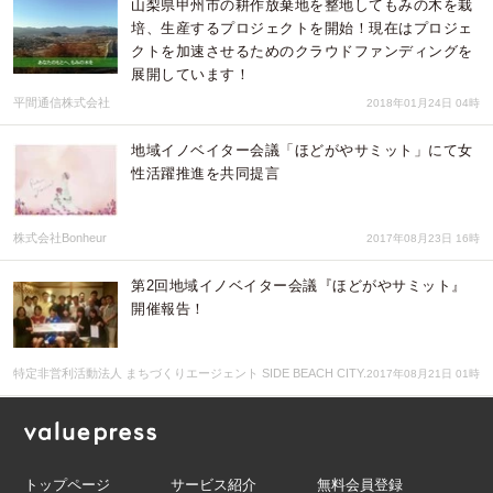
山梨県甲州市の耕作放棄地を整地してもみの木を栽
培、生産するプロジェクトを開始！現在はプロジェ
クトを加速させるためのクラウドファンディングを
展開しています！
平間通信株式会社
2018年01月24日 04時
地域イノベイター会議「ほどがやサミット」にて女
性活躍推進を共同提言
株式会社Bonheur
2017年08月23日 16時
第2回地域イノベイター会議『ほどがやサミット』
開催報告！
特定非営利活動法人 まちづくりエージェント SIDE BEACH CITY.
2017年08月21日 01時
トップページ
サービス紹介
無料会員登録